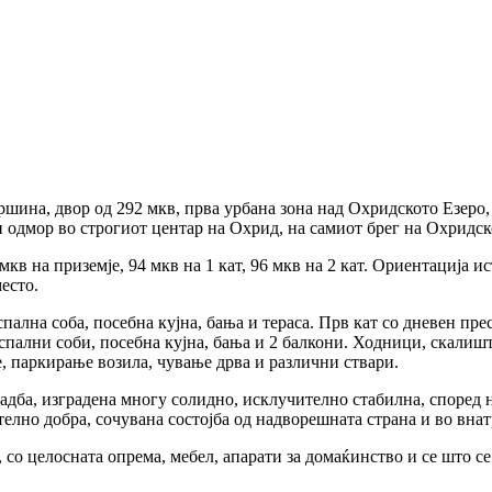
шина, двор од 292 мкв, прва урбана зона над Охридското Езеро, 
и одмор во строгиот центар на Охрид, на самиот брег на Охридс
в на приземје, 94 мкв на 1 кат, 96 мкв на 2 кат. Ориентација ис
место.
спална соба, посебна кујна, бања и тераса. Прв кат со дневен прес
 2 спални соби, посебна кујна, бања и 2 балкони. Ходници, скал
е, паркирање возила, чување дрва и различни ствари.
адба, изградена многу солидно, исклучително стабилна, според 
телно добра, сочувана состојба од надворешната страна и во вна
 со целосната опрема, мебел, апарати за домаќинство и се што се