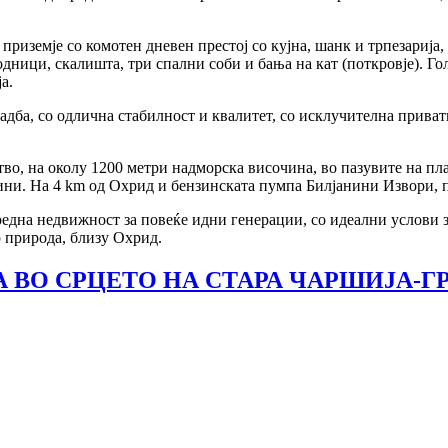
риземје со комотен дневен престој со кујна, шанк и трпезарија, 
дници, скалишта, три спални соби и бања на кат (поткровје). Го
ја.
адба, со одлична стабилност и квалитет, со исклучителна прива
во, на околу 1200 метри надморска височина, во пазувите на пл
ини. На 4 km од Охрид и бензинската пумпа Билјанини Извори, п
редна недвижност за повеќе идни генерации, со идеални услови 
о природа, близу Охрид.
 ВО СРЦЕТО НА СТАРА ЧАРШИЈА-Г