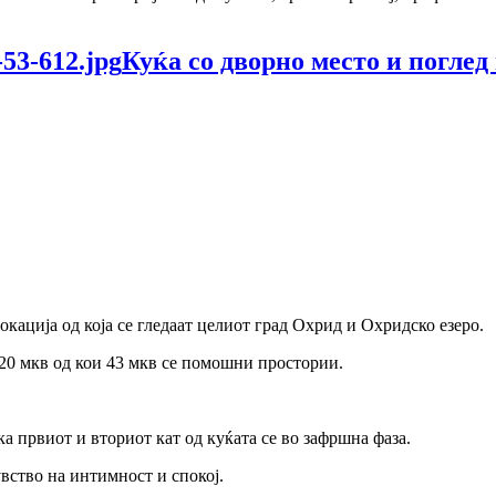
Куќа со дворно место и поглед 
окација од која се гледаат целиот град Охрид и Охридско езеро.
20 мкв од кои 43 мкв се помошни простории.
.
а првиот и вториот кат од куќата се во зафршна фаза.
увство на интимност и спокој.