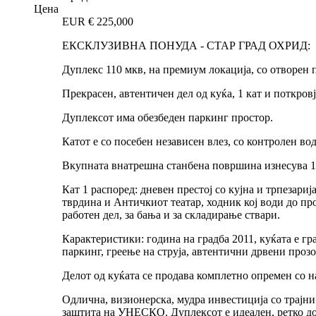
Цена
EUR €
225,000
ЕКСКЛУЗИВНА ПОНУДА - СТАР ГРАД ОХРИД:
Дуплекс 110 мкв, на премиум локација, со отворен 
Прекрасен, автентичен дел од куќа, 1 кат и поткров
Дуплексот има обезбеден паркинг простор.
Катот е со посебен независен влез, со контролен в
Вкупната внатрешна станбена површина изнесува 110
Кат 1 распоред: дневен престој со кујна и трпезари
тврдина и Античкиот театар, ходник кој води до про
работен дел, за бања и за складирање ствари.
Карактеристики: година на градба 2011, куќата е г
паркинг, греење на струја, автентични дрвени прозо
Делот од куќата се продава комплетно опремен со на
Одлична, визионерска, мудра инвестиција со трајни
заштита на УНЕСКО. Дуплексот е идеален, ретко до