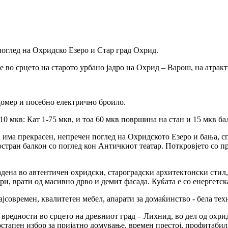
поглед на Охридско Езеро и Стар град Охрид.
је во срцето на старото урбано јадро на Охрид – Варош, на атрак
одомер и посебно електрично броило.
 мкв: Кат 1-75 мкв, и тоа 60 мкв површина на стан и 15 мкв ба
ја има прекрасен, непречен поглед на Охридското Езеро и бања, 
стран балкон со поглед кон Античкиот театар. Поткровјето со пр
радена во автентичен охридски, староградски архитектонски стил,
ри, врати од масивно дрво и демит фасада. Куќата е со енергетс
јсовремен, квалитетен мебел, апарати за домаќинство - бела тех
 вредности во срцето на древниот град – Лихнид, во дел од охри
стапен избор за пријатно домување, времен престој, профитабил