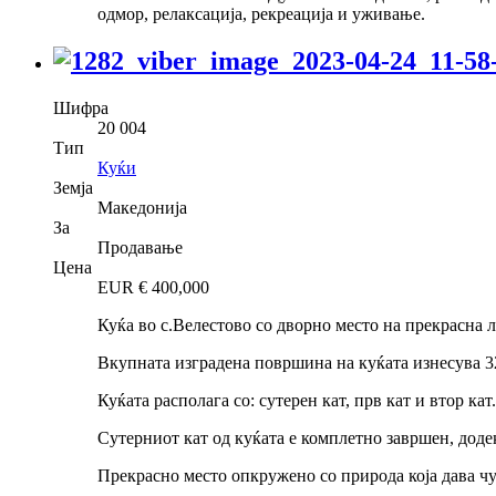
одмор, релаксација, рекреација и уживање.
Шифра
20 004
Тип
Куќи
Земја
Македонија
За
Продавање
Цена
EUR €
400,000
Куќа во с.Велестово со дворно место на прекрасна л
Вкупната изградена површина на куќата изнесува 3
Куќата располага со: сутерен кат, прв кат и втор кат
Сутерниот кат од куќата е комплетно завршен, додек
Прекрасно место опкружено со природа која дава ч