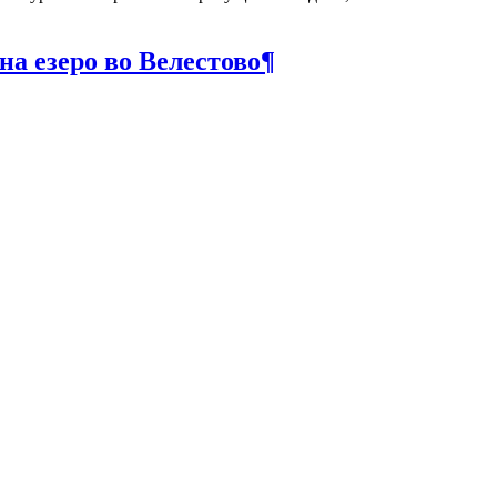
на езеро во Велестово
¶