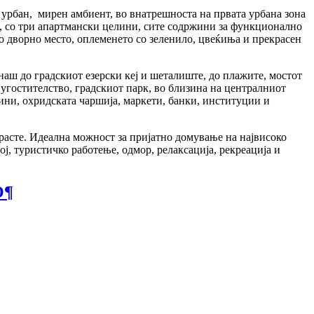
 урбан, мирен амбиент, во внатрешноста на првата урбана зона
а, со три апартмански целини, сите содржини за функционално
то дворно место, оплеменето со зеленило, цвеќиња и прекрасен
наш до градскиот езерски кеј и шеталиште, до плажите, мостот
угостителство, градскиот парк, во близина на централниот
ини, охридската чаршија, маркети, банки, институции и
расте. Идеална можност за пријатно домување на највисоко
ј, туристичко работење, одмор, релаксација, рекреација и
О
¶