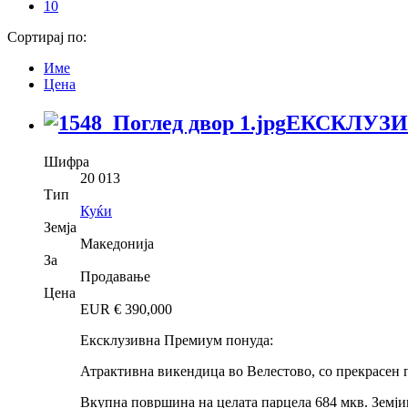
10
Сортирај по:
Име
Цена
ЕКСКЛУЗИ
Шифра
20 013
Тип
Куќи
Земја
Македонија
За
Продавање
Цена
EUR €
390,000
Ексклузивна Премиум понуда:
Атрактивна викендица во Велестово, со прекрасен 
Вкупна површина на целата парцела 684 мкв. Земји