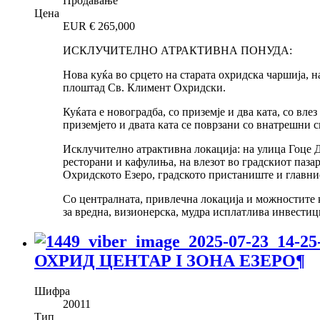
Продавање
Цена
EUR €
265,000
ИСКЛУЧИТЕЛНО АТРАКТИВНА ПОНУДА:
Нова куќа во срцето на старата охридска чаршија, 
плоштад Св. Климент Охридски.
Куќата е новоградба, со приземје и два ката, со вле
приземјето и двата ката се поврзани со внатрешни
Исклучително атрактивна локација: на улица Гоце Д
ресторани и кафулиња, на влезот во градскиот паза
Охридското Езеро, градското пристаниште и глав
Со централната, привлечна локација и можностите к
за вредна, визионерска, мудра исплатлива инвестициј
ОХРИД ЦЕНТАР I ЗОНА ЕЗЕРО
¶
Шифра
20011
Тип