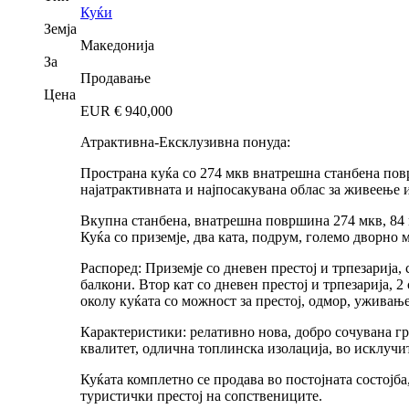
Куќи
Земја
Македонија
За
Продавање
Цена
EUR €
940,000
Атрактивна-Ексклузивна понуда:
Пространа куќа со 274 мкв внатрешна станбена повр
најатрактивната и најпосакувана облас за живеење 
Вкупна станбена, внатрешна површина 274 мкв, 84 мк
Куќа со приземје, два ката, подрум, големо дворно 
Распоред: Приземје со дневен престој и трпезарија, 
балкони. Втор кат со дневен престој и трпезарија,
околу куќата со можност за престој, одмор, уживањ
Карактеристики: релативно нова, добро сочувана гр
квалитет, одлична топлинска изолација, во исклучи
Куќата комплетно се продава во постојната состојба,
туристички престој на сопствениците.