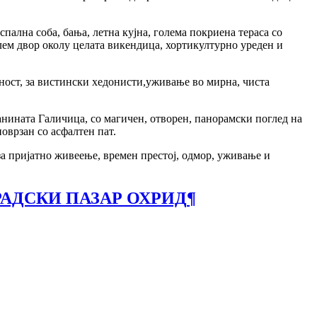
спална соба, бања, летна кујна, голема покриена тераса со
лем двор околу целата викендица, хортикултурно уреден и
тност, за вистински хедонисти,уживање во мирна, чиста
анината Галичица, со магичен, отворен, панорамски поглед на
оврзан со асфалтен пат.
за пријатно живеење, времен престој, одмор, уживање и
РАДСКИ ПАЗАР ОХРИД
¶