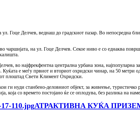
на ул. Гоце Делчев, веднаш до градскиот пазар. Во непосредна б
з во чаршијата, на ул. Гоце Делчев. Секое ниво е со еднаква пов
 скалишта.
елчев, во најфрекфентна централна урбана зона, најпопуларна з
р. Куќата е меѓу првиот и вториот охридски чинар, на 50 метри 
ниот плоштад Свети Климент Охридски.
ои ги нуди станбено-деловниот објект, за живеење, туристичко 
а, која со времето постојано ќе се оплодува, без разлика на нам
АТРАКТИВНА КУЌА ПРИЗЕМ