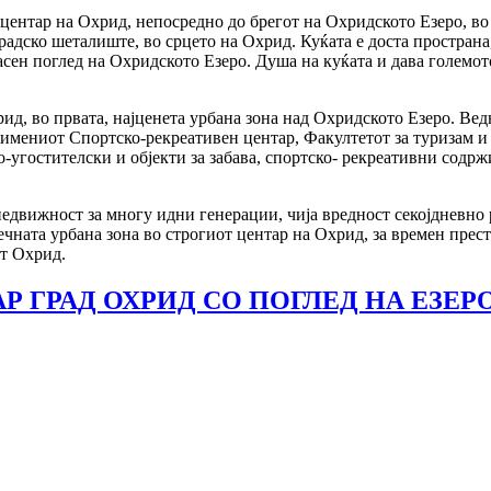
центар на Охрид, непосредно до брегот на Охридското Езеро, во
радско шеталиште, во срцето на Охрид. Куќата е доста простран
асен поглед на Охридското Езеро. Душа на куќата и дава големо
д, во првата, најценета урбана зона над Охридското Езеро. Вед
мениот Спортско-рекреативен центар, Факултетот за туризам и 
-угостителски и објекти за забава, спортско- рекреативни содрж
едвижност за многу идни генерации, чија вредност секојдневно 
чната урбана зона во строгиот центар на Охрид, за времен престо
от Охрид.
АР ГРАД ОХРИД СО ПОГЛЕД НА ЕЗЕР