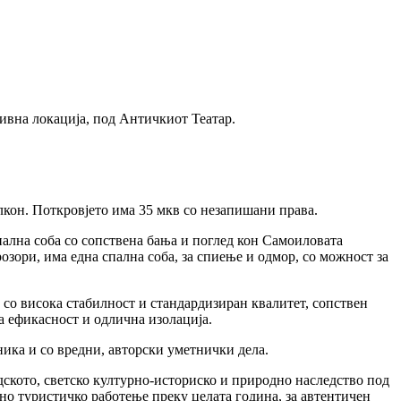
тивна локација, под Античкиот Театар.
лкон. Поткровјето има 35 мкв со незапишани права.
спална соба со сопствена бања и поглед кон Самоиловата
озори, има една спална соба, за спиење и одмор, со можност за
 со висока стабилност и стандардизиран квалитет, сопствен
ка ефикасност и одлична изолација.
ника и со вредни, авторски уметнички дела.
дското, светско културно-историско и природно наследство под
но туристичко работење преку целата година, за автентичен