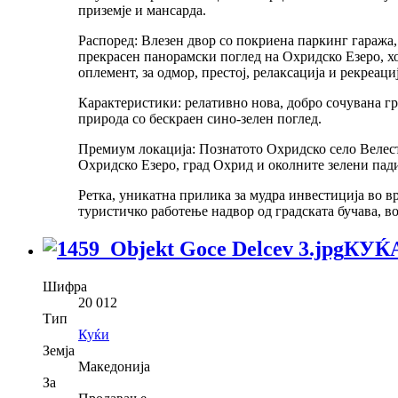
приземје и мансарда.
Распоред: Влезен двор со покриена паркинг гаража, п
прекрасен панорамски поглед на Охридско Езеро, хо
оплемент, за одмор, престој, релаксација и рекреаци
Карактеристики: релативно нова, добро сочувана гр
природа со бескраен сино-зелен поглед.
Премиум локација: Познатото Охридско село Велест
Охридско Езеро, град Охрид и околните зелени пад
Ретка, уникатна прилика за мудра инвестиција во в
туристичко работење надвор од градската бучава, в
КУЌА
Шифра
20 012
Тип
Куќи
Земја
Македонија
За