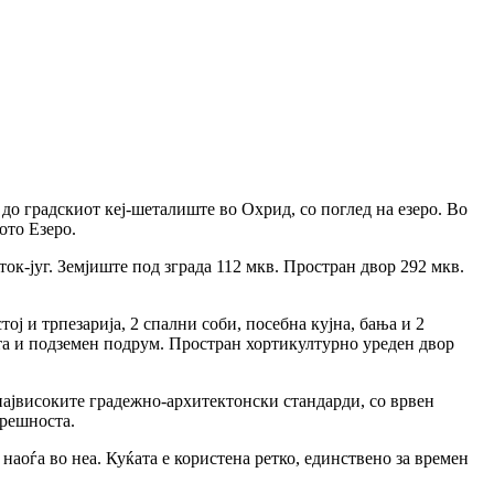
до градскиот кеј-шеталиште во Охрид, со поглед на езеро. Во
кото Езеро.
ток-југ. Земјиште под зграда 112 мкв. Простран двор 292 мкв.
тој и трпезарија, 2 спални соби, посебна кујна, бања и 2
ишта и подземен подрум. Простран хортикултурно уреден двор
највисоките градежно-архитектонски стандарди, со врвен
трешноста.
 наоѓа во неа. Куќата е користена ретко, единствено за времен