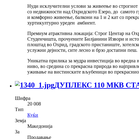
Нуди исклучителни услови за живеење во строгиот 
со недвижности над Охридското Езеро, до самото г
и комфорно живеење, балкони на 1 и 2 кат со прекр
хуртикултурно уреден амбиент.
Премиум атрактивна локација: Строг Центар на Охри
Студенчишта, прочуените Билјанини Извори и истои
плоштад во Охрид, градското пристаниште, хотелско
услужни дејности, сите лесно и брзо достапни пеш.
Уникатна прилика за мудра инвестиција во вредна н
ниво, во средина со прекрасна природа во најпривле
уживање на вистинските вљубеници во прекрасни
ДУПЛЕКС 110 МКВ СТ
Шифра
20 008
Тип
Куќи
Земја
Македонија
За
Продавање