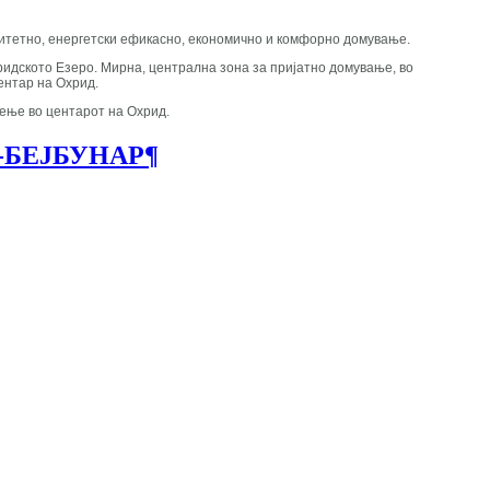
валитетно, енергетски ефикасно, економично и комфорно домување.
хридското Езеро. Мирна, централна зона за пријатно домување, во
центар на Охрид.
тење во центарот на Охрид.
-БЕЈБУНАР
¶