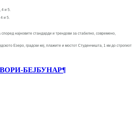
 4 и 5.
 4 и 5.
а според најновите стандарди и трендови за стабилно, современо,
дското Езеро, градски кеј, плажите и мостот Студенчишта, 1 км до строгиот
ЗВОРИ-БЕЈБУНАР
¶