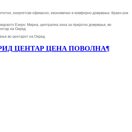
валитетно, енергетски ефикасно, економично и комфорно домување. Краен рок
хридското Езеро. Мирна, централна зона за пријатно домување, во
центар на Охрид.
тење во центарот на Охрид.
РИД ЦЕНТАР ЦЕНА ПОВОЛНА
¶