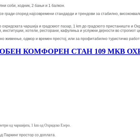
лни соби, ходник, 2 бањи и 1 балкон.
кој се гради според најсовремени стандарди и трендови за стабилно, високок
о охридската чаршија и градскиот пазар, 1 km до градското пристаниште и О
, институции, хотели, ресторани, кафулиња и услужни дејности во строгиот 
рно живеење, одмор и времен престој, или за профитабилно туристичко рабо
ОБЕН КОМФОРЕН СТАН 109 МКВ ОХ
 метри од чаршијата, 1 km од Охридско Езеро.
пад Паркинг простор со доплата.