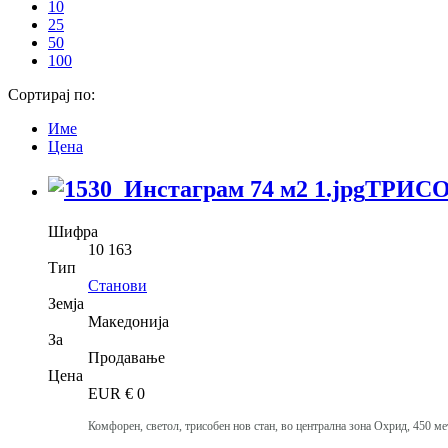
10
25
50
100
Сортирај по:
Име
Цена
ТРИСО
Шифра
10 163
Тип
Станови
Земја
Македонија
За
Продавање
Цена
EUR €
0
Комфорен, светол, трисобен нов стан, во централна зона Охрид, 450 м