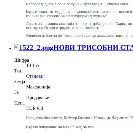
Распоред: дневна соба со кујна и трпезарија, 1 спална соба, 1
Карактеристики: модерни, рационално искористени станови во 
квалитетно, економично и комформо домување.
Атрактивна, мирна локација во новиот урбан дел на Охрид, до 
центар на Охрид и градското пристаниште.
Одличен избор на функционален стан за домување, викенд пре
НОВИ ТРИСОБНИ СТАН
Шифра
10 155
Тип
Станови
Земја
Македонија
За
Продавање
Цена
EUR €
0
Нови, трисобни станови, Бејбунар-Билјанини Извори, до Национален П
Вкупна површина: 84 мкв, 85 мкв, 86 мкв.