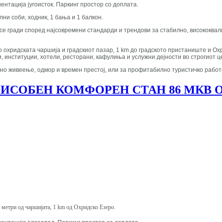
иентација југоисток. Паркинг простор со доплата.
лни соби, ходник, 1 бања и 1 балкон.
кој се гради според најсовремени стандарди и трендови за стабилно, високок
о охридската чаршија и градскиот пазар, 1 km до градското пристаниште и О
, институции, хотели, ресторани, кафулиња и услужни дејности во строгиот 
рно живеење, одмор и времен престој, или за профитабилно туристичко рабо
ИСОБЕН КОМФОРЕН СТАН 86 МКВ 
0 метри од чаршијата, 1 km од Охридско Езеро.