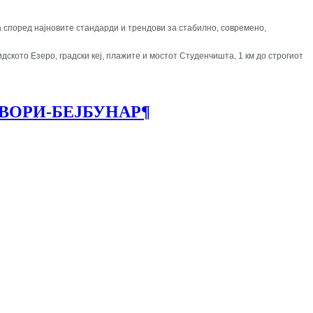
а според најновите стандарди и трендови за стабилно, современо,
дското Езеро, градски кеј, плажите и мостот Студенчишта, 1 км до строгиот
ЗВОРИ-БЕЈБУНАР
¶