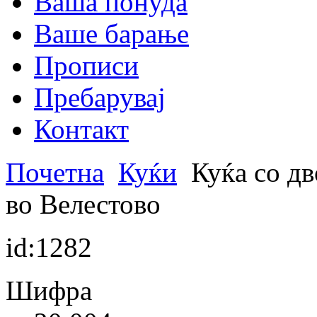
Ваша понуда
Ваше барање
Прописи
Пребарувај
Контакт
Почетна
Куќи
Куќа со дв
во Велестово
id:1282
Шифра