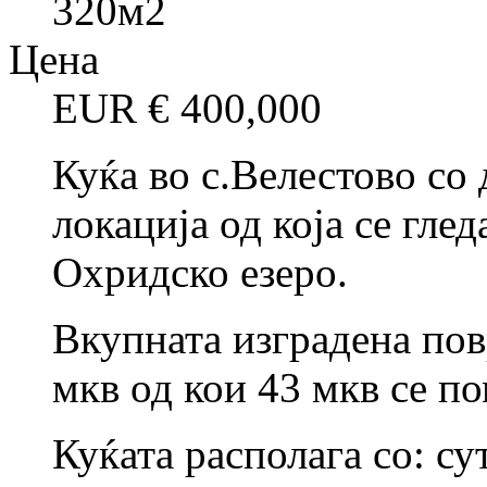
320
м2
Цена
EUR €
400,000
Куќа во с.Велестово со
локација од која се гле
Охридско езеро.
Вкупната изградена пов
мкв од кои 43 мкв се п
Куќата располага со: сут