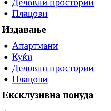
Деловни простории
Плацови
Издавање
Апартмани
Куќи
Деловни простории
Плацови
Ексклузивна понуда