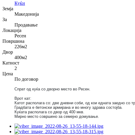
Куќи
Земја
Македонија
За
Продавање
Локација
Ресен
Површина
226
м2
Двор
400
м2
Катност
2
Цена
По договор
Спрат од куќа со дворно место во Ресен.
Врот кат:
Катот располага со: две дневни соби, од кои едната заедно со тр
Градбата е бетонски армирана и во многу здрава состојба.
Куќата располага со двор од 400 мкв.
Мирно место совршено за семејно домување.