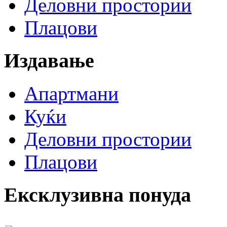
Деловни простории
Плацови
Издавање
Апартмани
Куќи
Деловни простории
Плацови
Ексклузивна понуда