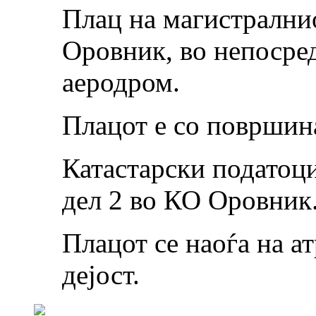
Плац на магистрални
Оровник, во непосре
аеродром.
Плацот е со површин
Катастарски податоци
дел 2 во КО Оровник
Плацот се наоѓа на а
дејост.