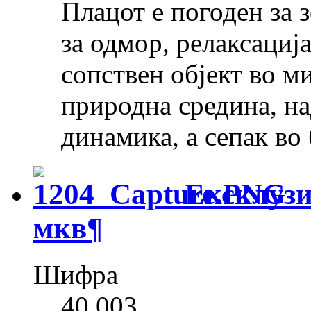
Плацот е погоден за 
за одмор, релаксациј
сопствен објект во м
природна средина, на
динамика, а сепак во
Ексклузи
мкв
¶
Шифра
40 003