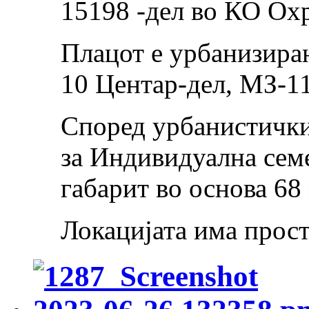
15198 -дел во КО Ох
Плацот е урбанизир
10 Центар-дел, МЗ-1
Според урбанистички
за Индивидуална семе
габарит во основа 68
Локацијата има прост