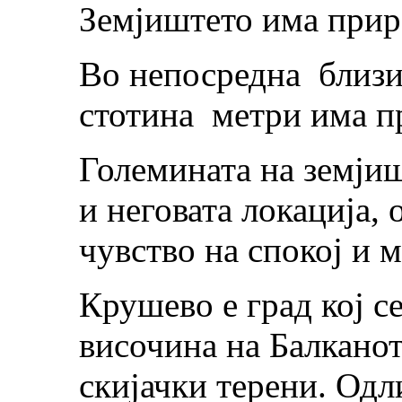
Земјиштето има приро
Во непосредна близи
стотина метри има пр
Големината на земјиш
и неговата локација,
чувство на спокој и м
Крушево е град кој с
височина на Балкано
скијачки терени. Одл