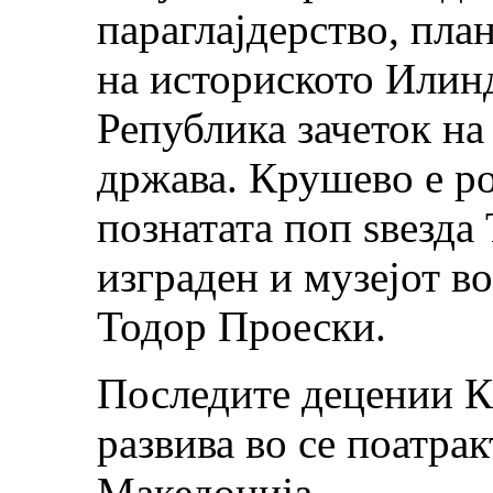
параглајдерство, пла
на историското Илин
Република зачеток н
држава. Крушево е ро
познатата поп ѕвезда
изграден и музејот во
Тодор Проески.
Последите децении К
развива во се поатра
Македонија.