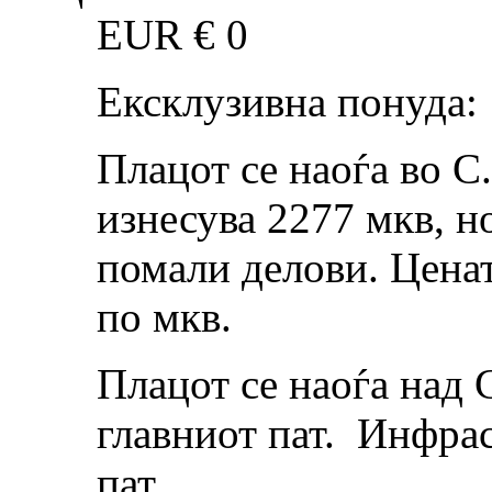
EUR €
0
Ексклузивна понуда:
Плацот се наоѓа во С
изнесува 2277 мкв, н
помали делови. Ценат
по мкв.
Плацот се наоѓа над 
главниот пат. Инфрас
пат.