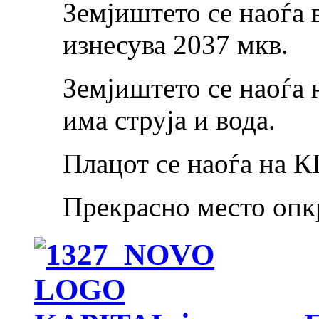
Земјиштето се наоѓа 
изнесува 2037 мкв.
Земјиштето се наоѓа 
има струја и вода.
Плацот се наоѓа на 
Прекрасно место опк