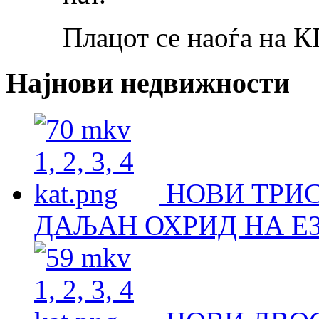
Плацот се наоѓа на К
Најнови недвижности
НОВИ ТРИ
ДАЉАН ОХРИД НА Е