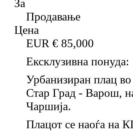
За
Продавање
Цена
EUR €
85,000
Ексклузивна понуда:
Урбанизиран плац во 
Стар Град - Варош, н
Чаршија.
Плацот се наоѓа на 