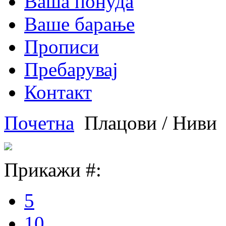
Ваша понуда
Ваше барање
Прописи
Пребарувај
Контакт
Почетна
Плацови / Ниви
Прикажи #:
5
10