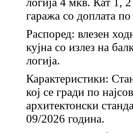
лоѓија 4 мкв. Кат 1, 
гаража со доплата по
Распоред: влезен ход
кујна со излез на бал
логија.
Карактеристики: Стан
кој се гради по најс
архитектонски станд
09/2026 година.