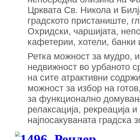
Црквата Св. Никола и Бил
градското пристаниште, г
Охридски, чаршијата, неп
кафетерии, хотели, банки 
Ретка можност за мудро, 
недвижност во урбаното с
на сите атрактивни содрж
можност за избор на готов
за функционално домување
релаксација, рекреација и
најпосакуваната градска 