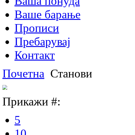
Ваша понуда
Ваше барање
Прописи
Пребарувај
Контакт
Почетна
Станови
Прикажи #:
5
10