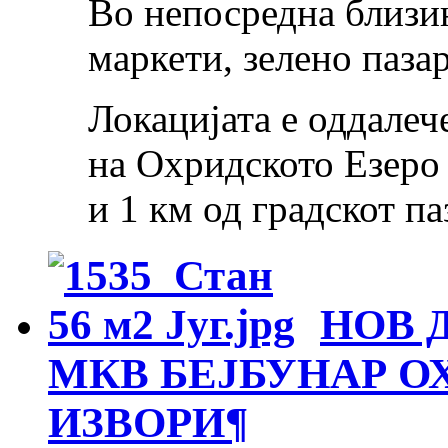
Во непосредна близин
маркети, зелено паза
Локацијата е оддалеч
на Охридското Езеро 
и 1 км од градскот п
НОВ 
МКВ БЕЈБУНАР О
ИЗВОРИ
¶