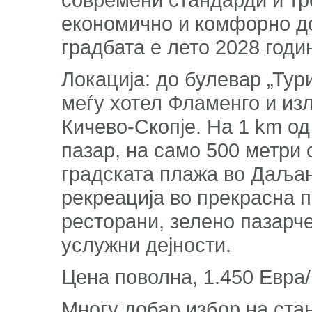
економично и комфорно д
градбата е лето 2028 годи
Локација: до булевар „Тур
меѓу хотел Фламенго и изл
Кичево-Скопје. На 1 km од
пазар, на само 500 метри 
градската плажа во Даљан
рекреација во прекрасна п
ресторани, зелено пазарче
услужни дејности.
Цена поволна, 1.450 Евра/
Многу добар избор на стан