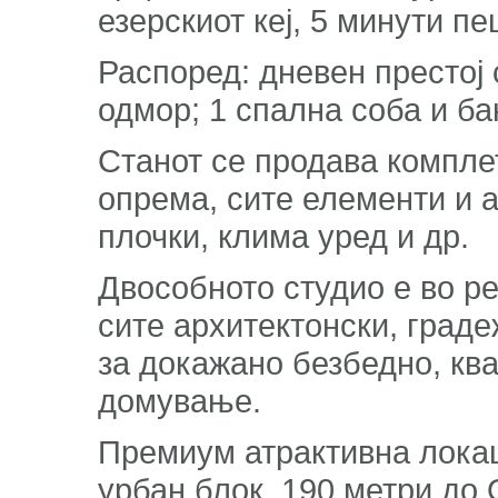
езерскиот кеј, 5 минути п
Распоред: дневен престој с
одмор; 1 спална соба и ба
Станот се продава компле
опрема, сите елементи и а
плочки, клима уред и др.
Двособното студио е во ре
сите архитектонски, град
за докажано безбедно, кв
домување.
Премиум атрактивна локац
урбан блок, 190 метри до