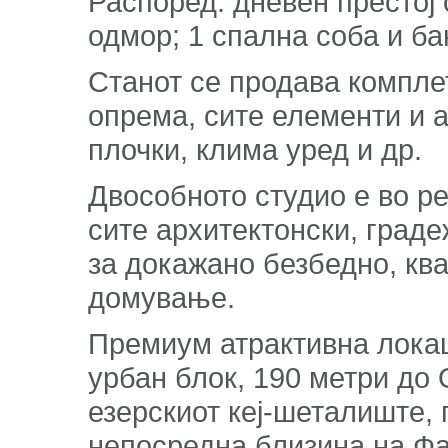
Распоред: дневен престој с
одмор; 1 спална соба и ба
Станот се продава компле
опрема, сите елементи и а
плочки, клима уред и др.
Двособното студио е во ре
сите архитектонски, град
за докажано безбедно, кв
домување.
Премиум атрактивна локац
урбан блок, 190 метри до
езерскиот кеј-шеталиште, 
непосредна близина на Фак