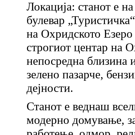
Локација: станот е н
булевар „Туристичка“
на Охридското Езеро
строгиот центар на О
непосредна близина и
зелено пазарче, бенз
дејности.
Станот е веднаш всел
модерно домување, за
работење, одмор, рел