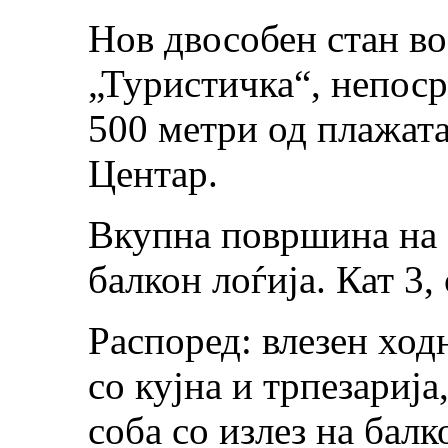
Нов двособен стан во
„Туристичка“, непоср
500 метри од плажат
Центар.
Вкупна површина на с
балкон лоѓија. Кат 3,
Распоред: влезен ход
со кујна и трпезарија
соба со излез на балк