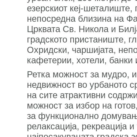
езерскиот кеј-шеталиште, 
непосредна близина на Фак
Црквата Св. Никола и Бил
градското пристаниште, г
Охридски, чаршијата, неп
кафетерии, хотели, банки 
Ретка можност за мудро, 
недвижност во урбаното с
на сите атрактивни содрж
можност за избор на готов
за функционално домување
релаксација, рекреација и
најпосакуваната градска 