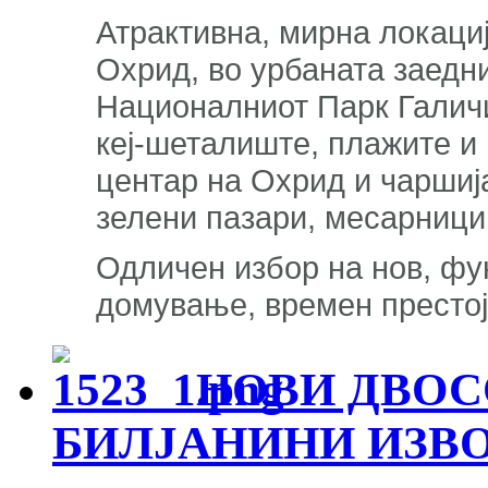
Атрактивна, мирна локациј
Охрид, во урбаната заедн
Националниот Парк Галичи
кеј-шеталиште, плажите и 
центар на Охрид и чаршија
зелени пазари, месарници,
Одличен избор на нов, фу
домување, времен престој
НОВИ ДВОС
БИЛЈАНИНИ ИЗВО