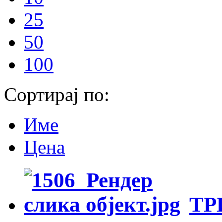
25
50
100
Сортирај по:
Име
Цена
ТР