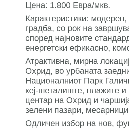
Цена: 1.800 Евра/мкв.
Карактеристики: модерен,
градба, со рок на завршув
според најновите стандард
енергетски ефикасно, ко
Атрактивна, мирна локациј
Охрид, во урбаната заедн
Националниот Парк Галичи
кеј-шеталиште, плажите и 
центар на Охрид и чаршија
зелени пазари, месарници,
Одличен избор на нов, фу