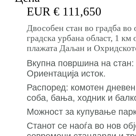
EUR €
111,650
Двособен стан во градба во 
градска урбана област, 1 км
плажата Даљан и Охридскот
Вкупна површина на стан: 
Ориентација исток.
Распоред: комотен дневен 
соба, бања, ходник и балк
Можност за купување парк
Станот се наоѓа во нов обј
современи стандарди и тр