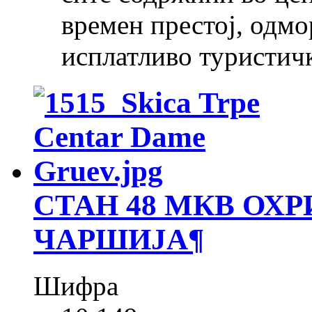
времен престој, одмо
исплатливо туристич
СТАН 48 МКВ ОХР
ЧАРШИЈА
¶
Шифра