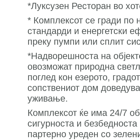
*Луксузен Ресторан во хот
* Комплексот се гради по
стандарди и енергетски е
преку пумпи или сплит си
*Надворешноста на објект
овозможат природна светл
поглед кон езерото, градо
сопствениот дом доведува
уживање.
Комплексот ќе има 24/7 о
сигурноста и безбедноста
партерно уреден со зелен