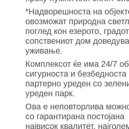
*Надворешноста на објект
овозможат природна светл
поглед кон езерото, градо
сопствениот дом доведува
уживање.
Комплексот ќе има 24/7 о
сигурноста и безбедноста
партерно уреден со зелен
уреден парк.
Ова е неповторлива можно
со гарантирана постојана 
највисок квалитет, најгол