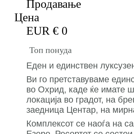
Продавање
Цена
EUR €
0
Топ понуда
Еден и единствен луксузе
Ви го претставуваме единс
во Охрид, каде ќе имате 
локација во градот, на бр
заедница Центар, на мирн
Комплексот се наоѓа на с
Езеро. Ресортот се состои