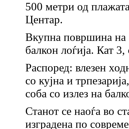
500 метри од плажат
Центар.
Вкупна површина на с
балкон лоѓија. Кат 3,
Распоред: влезен ход
со кујна и трпезарија
соба со излез на балк
Станот се наоѓа во ст
изградена по совреме