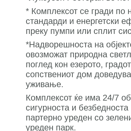
* Комплексот се гради по
стандарди и енергетски е
преку пумпи или сплит си
*Надворешноста на објект
овозможат природна светл
поглед кон езерото, градо
сопствениот дом доведува
уживање.
Комплексот ќе има 24/7 о
сигурноста и безбедноста
партерно уреден со зелен
уреден парк.