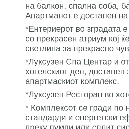
на балкон, спална соба, б
Апартманот е достапен на п
*Ентериерот во зградата 
со прекрасен атриум кој ќ
светлина за прекрасно чув
*Луксузен Спа Центар и от
хотелскиот дел, достапен 
апартмаскиот комплекс.
*Луксузен Ресторан во хот
* Комплексот се гради по
стандарди и енергетски е
преку пумпи или сплит си