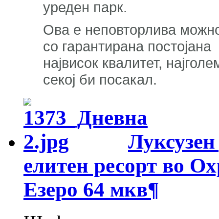
уреден парк.
Ова е неповторлива можно
со гарантирана постојана 
највисок квалитет, најгол
секој би посакал.
Луксузен
елитен ресорт во Ох
Езеро 64 мкв
¶