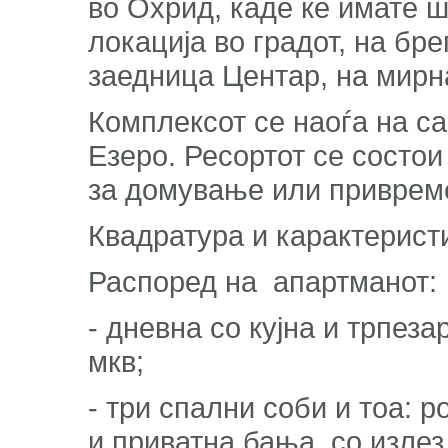
во Охрид, каде ќе имате 
локација во градот, на бр
заедница Центар, на мирн
Комплексот се наоѓа на с
Езеро. Ресортот се состои
за домување или привреме
Квадратура и карактеристи
Распоред на апартманот:
- дневна со кујна и трпеза
мкв;
- три спални соби и тоа: 
и приватна бања, со излез