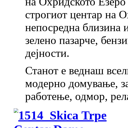
на Охридското Езеро
строгиот центар на О
непосредна близина и
зелено пазарче, бенз
дејности.
Станот е веднаш всел
модерно домување, за
работење, одмор, рел