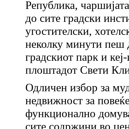
Република, чаршијата
до сите градски инст
угостителски, хотелс
неколку минути пеш 
градскиот парк и кеј
плоштадот Свети Кл
Одличен избор за муд
недвижност за повеќе
функционално домува
сите содржини во цен