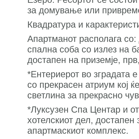
за домување или привреме
Квадратура и карактеристи
Апартманот располага со: 
спална соба со излез на б
достапен на приземје, прв,
*Ентериерот во зградата 
со прекрасен атриум кој ќ
светлина за прекрасно чув
*Луксузен Спа Центар и от
хотелскиот дел, достапен 
апартмаскиот комплекс.