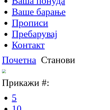
Ваша понуда
Ваше барање
Прописи
Пребарувај
Контакт
Почетна
Станови
Прикажи #:
5
10