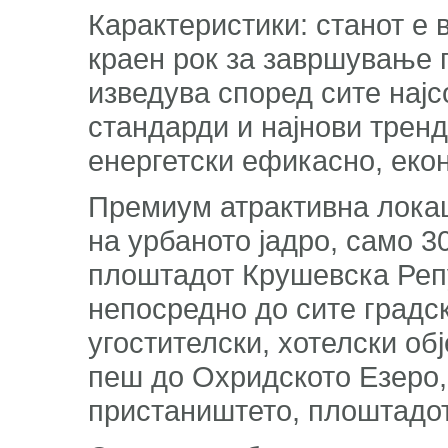
Карактеристики: станот е 
краен рок за завршување п
изведува според сите нај
стандарди и најнови тренд
енергетски ефикасно, ек
Премиум атрактивна локаци
на урбаното јадро, само 3
плоштадот Крушевска Репу
непосредно до сите градск
угостителски, хотелски об
пеш до Охридското Езеро, 
пристаништето, плоштадо