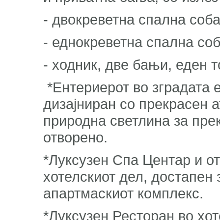
- двокреветна спална соба
- еднокреветна спална соб
- ходник, две бањи, еден т
*Ентериерот во зградата 
дизајниран со прекрасен а
природна светлина за прек
отворено.
*Луксузен Спа Центар и от
хотелскиот дел, достапен 
апартмаскиот комплекс.
*Луксузен Ресторан во хот