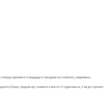
а според најновите стандарди и трендови за стабилно, современо,
дското Езеро, градски кеј, плажите и мостот Студенчишта, 1 км до строгиот