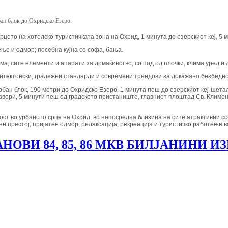
бан блок до Охридско Езеро.
срцето на хотелско-туристичката зона на Охрид, 1 минута до езерскиот кеј, 5
ење и одмор; посебна кујна со софа, бања.
а, сите елементи и апарати за домаќинство, со под од плочки, клима уред и 
рхитектонски, градежни стандарди и современи трендови за докажано безбед
бан блок, 190 метри до Охридско Езеро, 1 минута пеш до езерскиот кеј-шета
Извори, 5 минути пеш од градското пристаниште, главниот плоштад Св. Климе
ст во урбаното срце на Охрид, во непосредна близина на сите атрактивни с
н престој, пријатен одмор, релаксација, рекреација и туристичко работење в
ОВИ 84, 85, 86 МКВ БИЛЈАНИНИ И