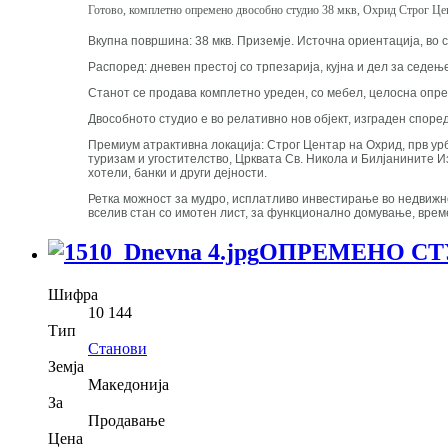
Готово, комплетно опремено двособно студио 38 мкв, Охрид Строг Цен
Вкупна површина: 38 мкв. Приземје. Источна ориентација, во 
Распоред: дневен престој со трпезарија, кујна и дел за седењ
Станот се продава комплетно уреден, со мебел, целосна опрем
Двособното студио е во релативно нов објект, изграден спор
Премиум атрактивна локација: Строг Центар на Охрид, прв урб
туризам и угостителство, Црквата Св. Никола и Билјанините 
хотели, банки и други дејности.
Ретка можност за мудро, исплатливо инвестирање во недвижно
вселив стан со имотен лист, за функционално домување, време
ОПРЕМЕНО СТУ
Шифра
10 144
Тип
Станови
Земја
Македонија
За
Продавање
Цена