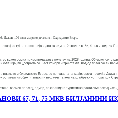
лба Даљан, 100-тина метри од плажата и Охридското Езеро.
естој со кујна, трпезарија и дел за одмор, 2 спални соби, бања и ходник. Пр
ба, со краен рок на примопредавање почеток на 2028 година. Објектот се гра
золација, пвц дограма со шест комори и три стакла, под од првокласен паркет
од плажите и Охридското Езеро, во популарната крајезерска населба Даљан, 
-угостителски објекти, плажи и пешачки патеки на крајбрежниот појас кон С
ување, времен престој, одмор, рекреација и туристичко работење покрај Охр
ОВИ 67, 71, 75 МКВ БИЛЈАНИНИ И