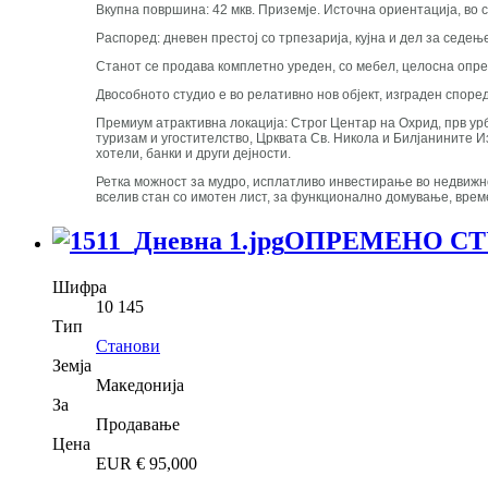
Вкупна површина: 42 мкв. Приземје. Источна ориентација, во 
Распоред: дневен престој со трпезарија, кујна и дел за седењ
Станот се продава комплетно уреден, со мебел, целосна опрем
Двособното студио е во релативно нов објект, изграден спор
Премиум атрактивна локација: Строг Центар на Охрид, прв урб
туризам и угостителство, Црквата Св. Никола и Билјанините 
хотели, банки и други дејности.
Ретка можност за мудро, исплатливо инвестирање во недвижно
вселив стан со имотен лист, за функционално домување, време
ОПРЕМЕНО СТУ
Шифра
10 145
Тип
Станови
Земја
Македонија
За
Продавање
Цена
EUR €
95,000