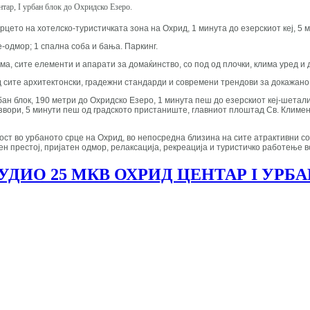
тар, I урбан блок до Охридско Езеро.
срцето на хотелско-туристичката зона на Охрид, 1 минута до езерскиот кеј, 5
е-одмор; 1 спална соба и бања. Паркинг.
а, сите елементи и апарати за домаќинство, со под од плочки, клима уред и 
ед сите архитектонски, градежни стандарди и современи трендови за докажа
ан блок, 190 метри до Охридско Езеро, 1 минута пеш до езерскиот кеј-шетал
Извори, 5 минути пеш од градското пристаниште, главниот плоштад Св. Климе
ст во урбаното срце на Охрид, во непосредна близина на сите атрактивни с
н престој, пријатен одмор, релаксација, рекреација и туристичко работење в
ДИО 25 МКВ ОХРИД ЦЕНТАР I УРБА