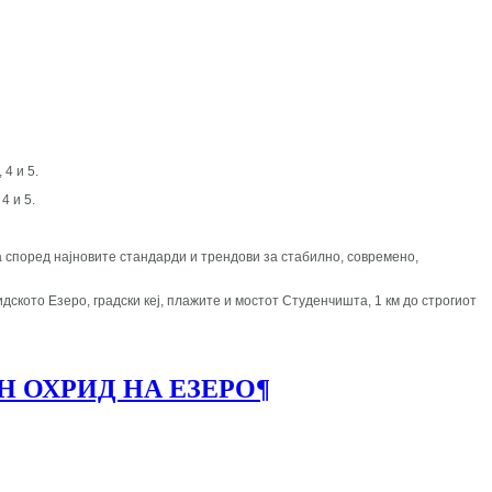
 4 и 5.
 4 и 5.
а според најновите стандарди и трендови за стабилно, современо,
дското Езеро, градски кеј, плажите и мостот Студенчишта, 1 км до строгиот
Н ОХРИД НА ЕЗЕРО
¶