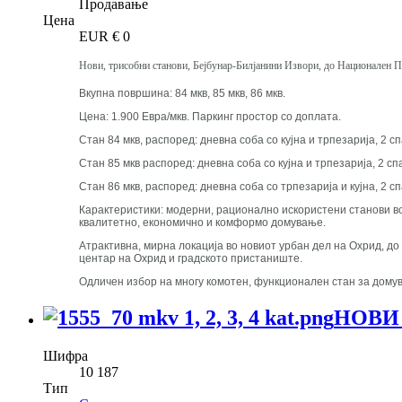
Продавање
Цена
EUR €
0
Нови, трисобни станови, Бејбунар-Билјанини Извори, до Национален П
Вкупна површина: 84 мкв, 85 мкв, 86 мкв.
Цена: 1.900 Евра/мкв. Паркинг простор со доплата.
Стан 84 мкв, распоред: дневна соба со кујна и трпезарија, 2 спа
Стан 85 мкв распоред: дневна соба со кујна и трпезарија, 2 спал
Стан 86 мкв, распоред: дневна соба со трпезарија и кујна, 2 спа
Карактеристики: модерни, рационално искористени станови во 
квалитетно, економично и комформо домување.
Атрактивна, мирна локација во новиот урбан дел на Охрид, до 
центар на Охрид и градското пристаниште.
Одличен избор на многу комотен, функционален стан за домув
НОВИ
Шифра
10 187
Тип