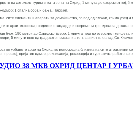
срцето на хотелско-туристичката зона на Охрид, 1 минута до езерскиот кеј, 5
е-одмор; 1 спална соба и бања. Паркинг.
а, сите елементи и апарати за домаќинство, со под од плочки, клима уред и 
ед сите архитектонски, градежни стандарди и современи трендови за докажа
ан блок, 190 метри до Охридско Езеро, 1 минута пеш до езерскиот кеј-шетал
Извори, 5 минути пеш од градското пристаниште, главниот плоштад Св. Климе
ст во урбаното срце на Охрид, во непосредна близина на сите атрактивни с
н престој, пријатен одмор, релаксација, рекреација и туристичко работење в
ДИО 38 МКВ ОХРИД ЦЕНТАР I УРБА