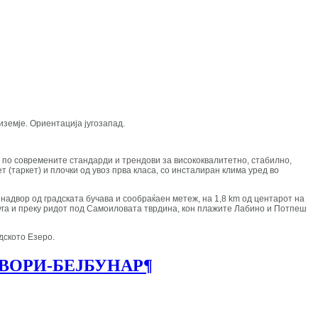
иземје. Ориентација југозапад.
ди по современите стандарди и трендови за висококвалитетно, стабилно,
 (таркет) и плочки од увоз прва класа, со инсталиран клима уред во
надвор од градската бучава и сообраќаен метеж, на 1,8 km од центарот на
труга и преку ридот под Самоиловата тврдина, кон плажите Лабино и Потпеш
идското Езеро.
ЗВОРИ-БЕЈБУНАР
¶