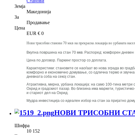
Станови
Земја
Македонија
За
Продавање
Цена
EUR €
0
Нови трисобни станови 70 мкв на прекрасна локација во урбаната насе
Вкупна површина на стан 70 мкв. Распоред: комфорен дневен пр
Цена по договор. Паркинг простор со доплата.
Карактеристики: становите се наоѓаат во нова зграда во град
комфорно и економично домување, со одлична термо и звучна и
дневната соба на секој стан.
Атрактивна, мирна, урбана локација: на само 100-тина метри 
Охрид и градскиот пазар. Во близина има маркети, туристичко
и стариот дел на Охрид.
Мудра инвестиција со идеален избор на стан за пријатно дом
НОВИ ТРИСОБНИ СТАН
Шифра
10 152