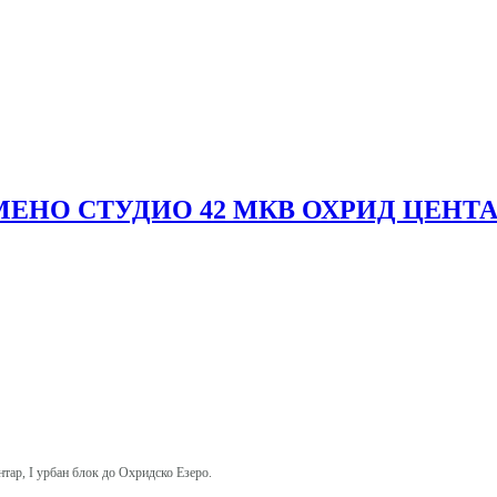
ЕНО СТУДИО 42 МКВ ОХРИД ЦЕНТАР
тар, I урбан блок до Охридско Езеро.