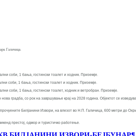
арк Галичица.
пални соби, 1 бања, гостински тоалет и ходник. Приземје.
ални соби, 1 бања, гостински тоалет и ходник. Приземје.
пални соби, 1 бања, гостински тоалет, ходник и ветробран. Приземје.
нова градба, со рок на завршување крај на 2028 година. Објектот се изведув
прочуените Билјанини Извори, на влезот во Н.П. Галичица, 600 метри до Охри
икенд престој, одмор и туристичко работење.
КВ БИЛЈАНИНИ ИЗВОРИ-БЕЈБУНАР
¶