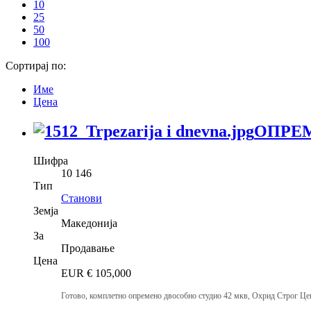
10
25
50
100
Сортирај по:
Име
Цена
ОПРЕМ
Шифра
10 146
Тип
Станови
Земја
Македонија
За
Продавање
Цена
EUR €
105,000
Готово, комплетно опремено двособно студио 42 мкв, Охрид Строг Цен