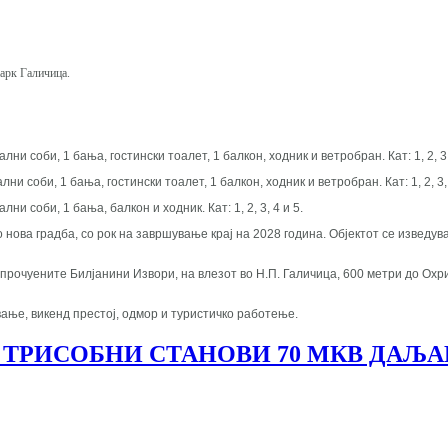
арк Галичица.
лни соби, 1 бања, гостински тоалет, 1 балкон, ходник и ветробран. Кат: 1, 2, 3,
ни соби, 1 бања, гостински тоалет, 1 балкон, ходник и ветробран. Кат: 1, 2, 3,
лни соби, 1 бања, балкон и ходник. Кат: 1, 2, 3, 4 и 5.
нова градба, со рок на завршување крај на 2028 година. Објектот се изведув
прочуените Билјанини Извори, на влезот во Н.П. Галичица, 600 метри до Охри
ање, викенд престој, одмор и туристичко работење.
 ТРИСОБНИ СТАНОВИ 70 МКВ ДАЉА