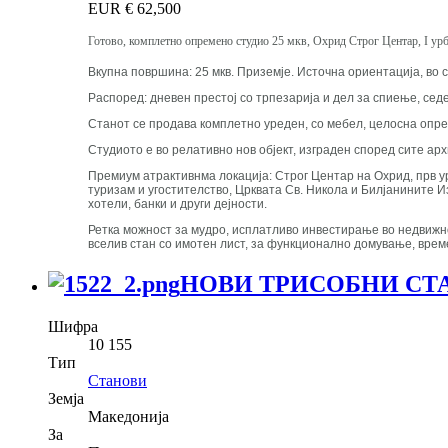
EUR €
62,500
Готово, комплетно опремено студио 25 мкв, Охрид Строг Центар, I ур
Вкупна површина: 25 мкв. Приземје. Источна ориентација, во 
Распоред: дневен престој со трпезарија и дел за спиење, сед
Станот се продава комплетно уреден, со мебел, целосна опрем
Студиото е во релативно нов објект, изграден според сите а
Премиум атрактивнма локација: Строг Центар на Охрид, прв ур
туризам и угостителство, Црквата Св. Никола и Билјанините 
хотели, банки и други дејности.
Ретка можност за мудро, исплатливо инвестирање во недвижно
вселив стан со имотен лист, за функционално домување, време
НОВИ ТРИСОБНИ СТАН
Шифра
10 155
Тип
Станови
Земја
Македонија
За