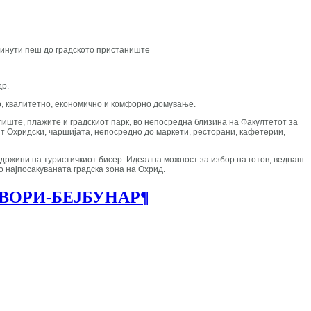
 минути пеш до градското пристаниште
др.
но, квалитетно, економично и комфорно домување.
лиште, плажите и градскиот парк, во непосредна близина на Факултетот за
нт Охридски, чаршијата, непосредно до маркети, ресторани, кафетерии,
одржини на туристичкиот бисер. Идеална можност за избор на готов, веднаш
о најпосакуваната градска зона на Охрид.
ЗВОРИ-БЕЈБУНАР
¶