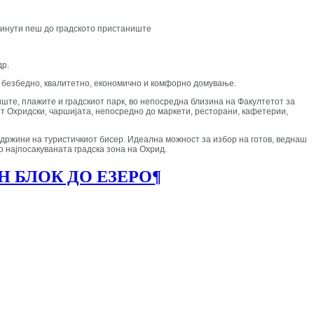
 минути пеш до градското пристаниште
др.
но безбедно, квалитетно, економично и комфорно домување.
иште, плажите и градскиот парк, во непосредна близина на Факултетот за
нт Охридски, чаршијата, непосредно до маркети, ресторани, кафетерии,
одржини на туристичкиот бисер. Идеална можност за избор на готов, веднаш
о најпосакуваната градска зона на Охрид.
Н БЛОК ДО ЕЗЕРО
¶