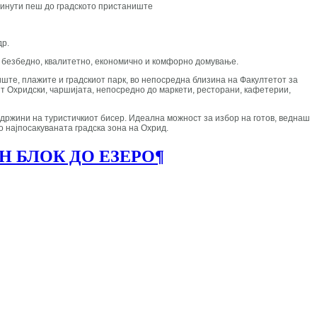
 минути пеш до градското пристаниште
др.
но безбедно, квалитетно, економично и комфорно домување.
иште, плажите и градскиот парк, во непосредна близина на Факултетот за
нт Охридски, чаршијата, непосредно до маркети, ресторани, кафетерии,
одржини на туристичкиот бисер. Идеална можност за избор на готов, веднаш
о најпосакуваната градска зона на Охрид.
Н БЛОК ДО ЕЗЕРО
¶