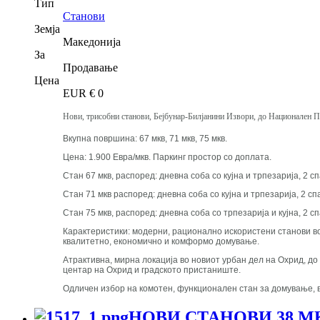
Тип
Станови
Земја
Македонија
За
Продавање
Цена
EUR €
0
Нови, трисобни станови, Бејбунар-Билјанини Извори, до Национален П
Вкупна површина: 67 мкв, 71 мкв, 75 мкв.
Цена: 1.900 Евра/мкв. Паркинг простор со доплата.
Стан 67 мкв, распоред: дневна соба со кујна и трпезарија, 2 с
Стан 71 мкв распоред: дневна соба со кујна и трпезарија, 2 сп
Стан 75 мкв, распоред: дневна соба со трпезарија и кујна, 2 с
Карактеристики: модерни, рационално искористени станови во 
квалитетно, економично и комформо домување.
Атрактивна, мирна локација во новиот урбан дел на Охрид, до 
центар на Охрид и градското пристаниште.
Одличен избор на комотен, функционален стан за домување, в
НОВИ СТАНОВИ 38 М