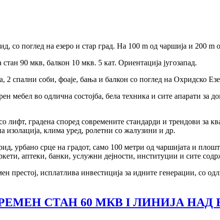
д, со поглед на езеро и стар град. На 100 m од чаршија и 200 m 
тан 90 мкв, балкон 10 мкв. 5 кат. Ориентација југозапад.
а, 2 спални соби, фоаје, бања и балкон со поглед на Охридско Езе
рен мебел во одлична состојба, бела техника и сите апарати за 
 со лифт, градена според современите стандарди и трендови за к
на изолација, клима уред, ролетни со жалузини и др.
ид, урбано срце на градот, само 100 метри од чаршијата и плош
ркети, аптеки, банки, услужни дејности, институции и сите сод
ен престој, исплатлива инвестиција за идните генерации, со одл
ЕМЕН СТАН 60 МКВ I ЛИНИЈА НАД 