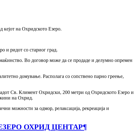
од кејот на Охридското Езеро.
ро и ридот со стариог град.
домаќинство. Во договор може да се продаде и делумно опремен
валитетно домување. Располага со сопствено парно греење,
тадот Св. Климент Охридски, 200 метри од Охридското Езеро и
ржини на Охрид.
ични можности за одмор, релаксација, рекреација и
ЕЗЕРО ОХРИД ЦЕНТАР
¶