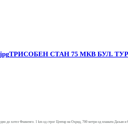
ТРИСОБЕН СТАН 75 МКВ БУЛ. Т
средно до хотел Фламенго. 1 km од строг Центар на Охрид, 700 метри од плажата Даљан 