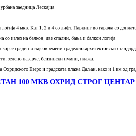
 урбана заедница Лескајца.
лоѓија 4 мкв. Кат 1, 2 и 4 со лифт. Паркинг во гаража со доплат
на со излез на балкон, две спални, бања и балкон логија.
ба кој се гради по најсовремени градежно-архитектонски стандар
ети, зелено пазарче, бензински пумпи, плажа.
а Охридското Езеро и градската плажа Даљан, како и 1 км од гра
ТАН 100 МКВ ОХРИД СТРОГ ЦЕНТАР