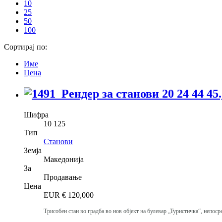
10
25
50
100
Сортирај по:
Име
Цена
Шифра
10 125
Тип
Станови
Земја
Македонија
За
Продавање
Цена
EUR €
120,000
Трисобен стан во градба во нов објект на булевар „Туристичка“, непо