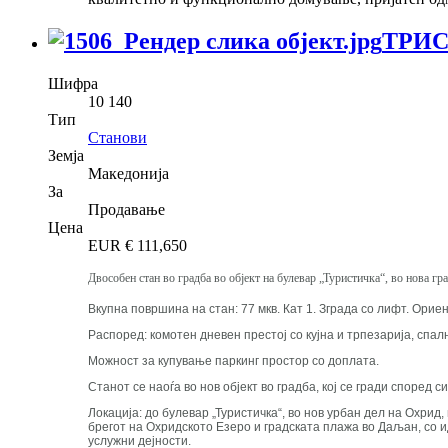
ТРИС
Шифра
10 140
Тип
Станови
Земја
Македонија
За
Продавање
Цена
EUR €
111,650
Двособен стан во градба во објект на булевар „Туристичка“, во нова г
Вкупна површина на стан: 77 мкв. Кат 1. Зграда со лифт. Ориен
Распоред: комотен дневен престој со кујна и трпезарија, спал
Можност за купување паркинг простор со доплата.
Станот се наоѓа во нов објект во градба, кој се гради споре
Локација: до булевар „Туристичка“, во нов урбан дел на Охрид
брегот на Охридското Езеро и градската плажа во Даљан, со и
услужни дејности.