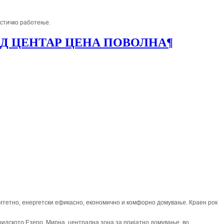
истичко работење.
ИД ЦЕНТАР ЦЕНА ПОВОЛНА
¶
валитетно, енергетски ефикасно, економично и комфорно домување. Краен рок
хридското Езеро. Мирна, централна зона за пријатно домување, во