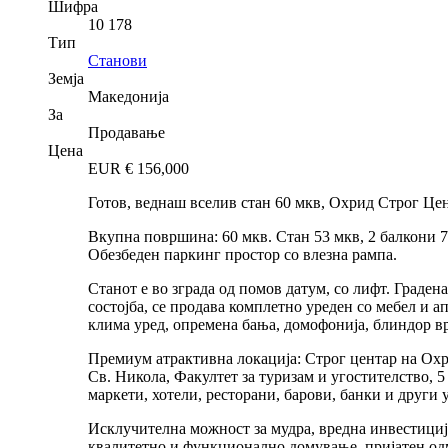
Шифра
10 178
Тип
Станови
Земја
Македонија
За
Продавање
Цена
EUR €
156,000
Готов, веднаш вселив стан 60 мкв, Охрид Строг Цен
Вкупна површина: 60 мкв. Стан 53 мкв, 2 балкони 7 
Обезбеден паркинг простор со влезна рампа.
Станот е во зграда од помов датум, со лифт. Граден
состојба, се продава комплетно уреден со мебел и а
клима уред, опремена бања, домофонија, блиндор 
Премиум атрактивна локација: Строг центар на Охри
Св. Никола, Факултет за туризам и угостителство,
маркети, хотели, ресторани, барови, банки и други
Исклучителна можност за мудра, вредна инвестиција
квалитетно и функционално домување, пријатен одм