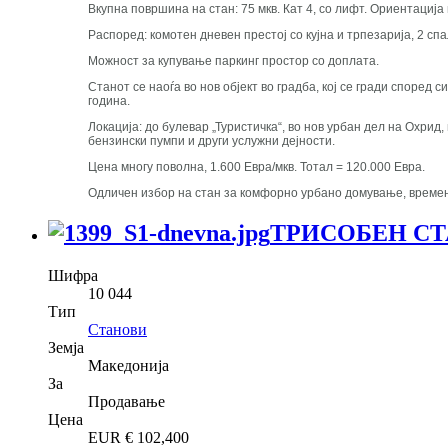
Вкупна површина на стан: 75 мкв. Кат 4, со лифт. Ориентација 
Распоред: комотен дневен престој со кујна и трпезарија, 2 спа
Можност за купување паркинг простор со доплата.
Станот се наоѓа во нов објект во градба, кој се гради споре
година.
Локација: до булевар „Туристичка“, во нов урбан дел на Охрид
бензински пумпи и други услужни дејности.
Цена многу поволна, 1.600 Евра/мкв. Тотал = 120.000 Евра.
Одличен избор на стан за комфорно урбано домување, времен 
ТРИСОБЕН СТ
Шифра
10 044
Тип
Станови
Земја
Македонија
За
Продавање
Цена
EUR €
102,400