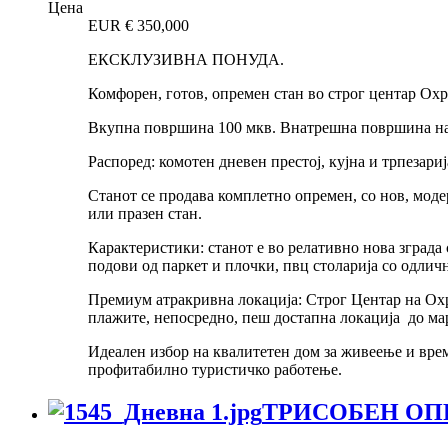
Цена
EUR €
350,000
ЕКСКЛУЗИВНА ПОНУДА.
Комфорен, готов, опремен стан во строг центар Охри
Вкупна површина 100 мкв. Внатрешна површина на с
Распоред: комотен дневен престој, кујна и трпезариј
Станот се продава комплетно опремен, со нов, моде
или празен стан.
Карактеристики: станот е во релативно нова зграда
подови од паркет и плочки, пвц столарија со одлич
Премиум атракривна локација: Строг Центар на Охр
плажите, непосредно, пеш достапна локација до ма
Идеален избор на квалитетен дом за живеење и врем
профитабилно туристичко работење.
ТРИСОБЕН ОПР