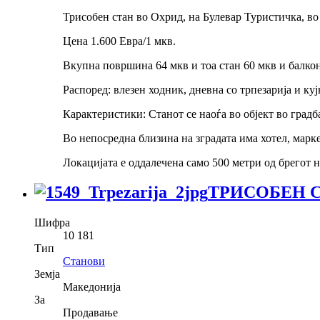
Трисобен стан во Охрид, на Булевар Туристичка, во
Цена 1.600 Евра/1 мкв.
Вкупна површина 64 мкв и тоа стан 60 мкв и балкон 
Распоред: влезен ходник, дневна со трпезарија и куј
Карактеристики: Станот се наоѓа во објект во град
Во непосредна близина на зградата има хотел, марк
Локацијата е оддалечена само 500 метри од брегот н
ТРИСОБЕН С
Шифра
10 181
Тип
Станови
Земја
Македонија
За
Продавање