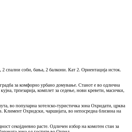
 2 спални соби, бања, 2 балкони. Кат 2. Ориентација исток.
а градба за комфорно урбано домување. Станот е во одлична
кујна, трпезарија, комплет за седење, нови кревети, масички,
нута, во популарна хотелско-туристичка зона Охридати, црква
в. Климент Охридски, чаршијата, во непосредна близина на
ност секојдневно расте. Одличен избор на комотен стан за
араната зона од гостите во Охрид.