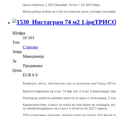
Цена поволна, 1.450 Евра/мкв. Тотал = 111.650 Евра.
Многу добар избор на стан по поволна цена, погоден за комфо
ТРИСО
Шифра
10 163
Тип
Станови
Земја
Македонија
За
Продавање
Цена
EUR €
0
Комфорен, светол, трисобен нов стан, во централна зона Охрид, 450 м
Вкупна површина на стан: 74 мкв. Кат 2 и кат 3 (мансарда). Ор
Распоред: комотен дневен престој со кујна и трпезарија, 2 спа
Карактеристики: станот се наоѓа во нов објект во изградба, 
за примопредавање на станот е почеток на 2027 година.
ТОП атрактивна локација: урбано јадро на Охрид, 450 метри д