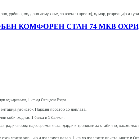
рно, урбано, модерно домување, за времен престој, одмор, рекреација и тур
БЕН КОМФОРЕН СТАН 74 МКВ ОХР
етри од чаршијата, 1 km од Охридско Езеро.
иентација југоисток. Паркинг простор со доплата.
лни соби, ходник, 1 бања и 1 балкон.
кој се гради според најсовремени стандарди и трендови за стабилно, високок
о охридската чаршија и градскиот пазар, 1 km до градското пристаниште и О