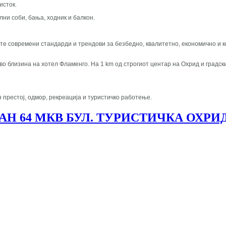
исток.
лни соби, бања, ходник и балкон.
д сите современи стандарди и трендови за безбедно, квалитетно, економично и
, во близина на хотел Фламенго. На 1 km од строгиот центар на Охрид и градск
престој, одмор, рекреација и туристичко работење.
АН 64 МКВ БУЛ. ТУРИСТИЧКА ОХР