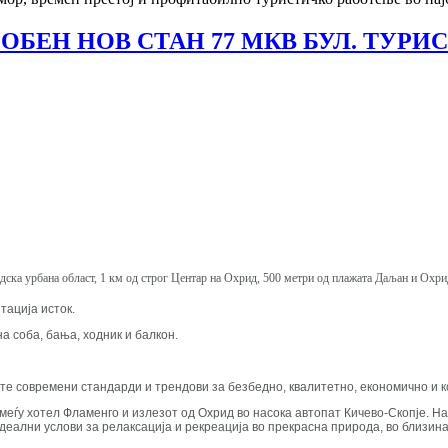
ОБЕН НОВ СТАН 77 МКВ БУЛ. ТУР
радска урбана област, 1 км од строг Центар на Охрид, 500 метри од плажата Даљан и Охр
тација исток.
на соба, бања, ходник и балкон.
д сите современи стандарди и трендови за безбедно, квалитетно, економично 
, меѓу хотел Фламенго и излезот од Охрид во насока автопат Кичево-Скопје. Н
деални услови за релаксација и рекреација во прекрасна природа, во близина