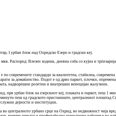
тар, I урбан блок над Охридско Езеро и градски кеј.
мкв. Распоред: Влезен ходник, дневна соба со кујна и трпезарија,
а е по современите стандарди за квалитетна, стабилна, современ
парати за домаќинство. Подот е од дрво паркет, плочки, опремена 
врата, надворешни ролетни и внатрешни венецијан жалузини.
д, прв урбан блок на езерскиот кеј, плажата и паркот, пеш 1 ми
 5 минути пеш од градското пристаниште, централниот плоштад С
 услужни дејности и институции.
 во централното урбано срце на Охрид, во недвижност чија вред
ор, времен престој и профитабилно туристичко работење во најб