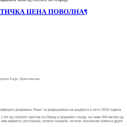
ИСТИЧКА ЦЕНА ПОВОЛНА
¶
идското Езеро. Цена поволна.
и комфорно домување. Рокот за довршување на градбата е лето 2028 година.
а 1 km од строгиот центар на Охрид и градскиот пазар, на само 500 метри од
 има маркети, ресторани, зелено пазарче, хотели, бензински пумпи и други