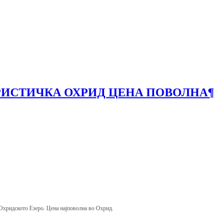
УРИСТИЧКА ОХРИД ЦЕНА ПОВОЛНА
¶
и Охридското Езеро. Цена најповолна во Охрид.