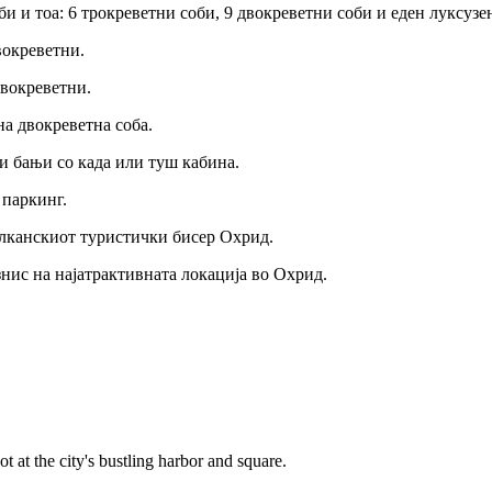
и и тоа: 6 трокреветни соби, 9 двокреветни соби и еден луксузен
двокреветни.
двокреветни.
на двокреветна соба.
и бањи со када или туш кабина.
 паркинг.
алканскиот туристички бисер Охрид.
нис на најатрактивната локација во Охрид.
ot at the city's bustling harbor and square.