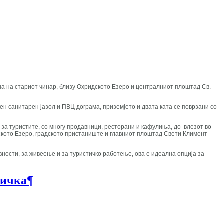
ина на стариот чинар, близу Охридското Езеро и централниот плоштад Св.
еден санитарен јазол и ПВЦ дограма, приземјето и двата ката се поврзани со
 за туристите, со многу продавници, ресторани и кафулиња, до влезот во
дското Езеро, градското пристаниште и главниот плоштад Свети Климент
ности, за живеење и за туристичко работење, ова е идеална опција за
ничка
¶