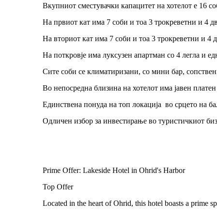
Вкупниот сместувачки капацитет на хотелот е 16 соб
На првиот кат има 7 соби и тоа 3 трокреветни и 4 
На вториот кат има 7 соби и тоа 3 трокреветни и 4 
На поткровје има луксузен апартман со 4 легла и ед
Сите соби се климатиризани, со мини бар, сопствен
Во непосредна близина на хотелот има јавен платен
Единствена понуда на топ локација во срцето на б
Одличен избор за инвестирање во туристичкиот биз
Prime Offer: Lakeside Hotel in Ohrid's Harbor
Top Offer
Located in the heart of Ohrid, this hotel boasts a prime sp