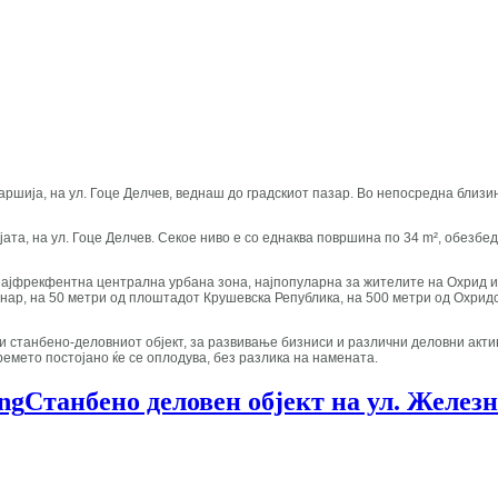
аршија, на ул. Гоце Делчев, веднаш до градскиот пазар. Во непосредна близ
ијата, на ул. Гоце Делчев. Секое ниво е со еднаква површина по 34 m², обезб
 најфрекфентна централна урбана зона, најпопуларна за жителите на Охрид и
 чинар, на 50 метри од плоштадот Крушевска Република, на 500 метри од Охри
и станбено-деловниот објект, за развивање бизниси и различни деловни актив
времето постојано ќе се оплодува, без разлика на намената.
Станбено деловен објект на ул. Желез