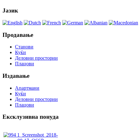
Јазик
Продавање
Станови
Куќи
Деловни простории
Плацови
Издавање
Апартмани
Куќи
Деловни простории
Плацови
Ексклузивна понуда