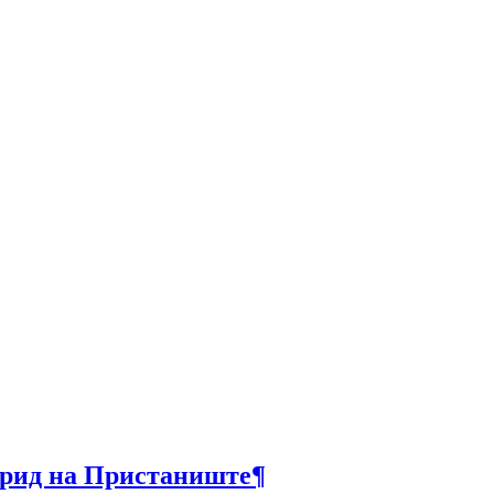
Охрид на Пристаниште
¶