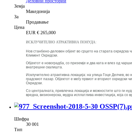
Деловни простории
Земја
Македонија
За
Продавање
Цена
EUR €
265,000
ИСКЛУЧИТЕЛНО АТРАКТИВНА ПОНУДА:
Нов станбено-деловен објект во срцето на старата охридска ч
Климент Охридски.
Објектот е новоградба, со приземје и два ката и влез од чарш
внатрешни скалишта.
Исклучително атрактивна локација: на улица Гоце Делчев, во
градскиот пазар. Објектот е меѓу првиот и вториот охридски
Охридски.
Со централната, привлечна локација и можностите што ги нуд
вредна, визионерска, мудра исплатлива инвестиција, која со 
Шифра
30 001
Тип