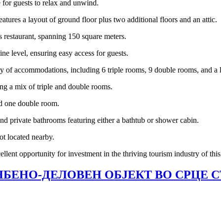
 for guests to relax and unwind.
eatures a layout of ground floor plus two additional floors and an attic.
's restaurant, spanning 150 square meters.
ne level, ensuring easy access for guests.
iety of accommodations, including 6 triple rooms, 9 double rooms, and a
ng a mix of triple and double rooms.
nd one double room.
nd private bathrooms featuring either a bathtub or shower cabin.
ot located nearby.
ellent opportunity for investment in the thriving tourism industry of th
НБЕНО-ДЕЛОВЕН ОБЈЕКТ ВО СРЦЕ С