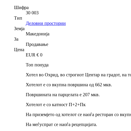
Шифра
30 003
Тип
Деловни простории
Земја
Македонија
За
Продавање
Цена
EUR €
0
Топ понуда
Хотел во Охрид, во строгиот Центар на градот, на
Хотелот е со вкупна површина од 662 мкв.
Површината на парцелата е 207 мкв.
Хотелот е со катност П+2+Пк
На приземјето од хотелот се наоѓа ресторан со вку
На меѓуспрат се наоѓа рецепцијата.