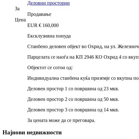
Деловни простории
За
Продавање
Цена
EUR €
160,000
Ексклузивна понуда
Станбено деловен објект во Охрид, на ул. Железничк
Парцелата се наоѓа на КП 2946 КО Охрид 4 со вкуп
Објектот се сотои од:
Индивидуална станбена куќа приземје со вкупна по
Деловен простор 1 со површина од 23 мкв.
Деловен простор 2 со површина од 50 мкв.
Деловен простор 3 со површина од 14 мкв.
За цената може да се преговара.
Најнови недвижности