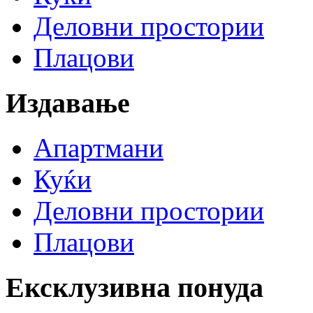
Деловни простории
Плацови
Издавање
Апартмани
Куќи
Деловни простории
Плацови
Ексклузивна понуда