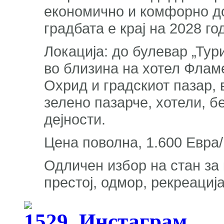
економично и комфорно д
градбата е крај на 2028 го
Локација: до булевар „Тур
во близина на хотел Фламе
Охрид и градскиот пазар, 
зелено пазарче, хотели, б
дејности.
Цена поволна, 1.600 Евра/
Одличен избор на стан з
престој, одмор, рекреациј