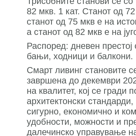
Трисобните станови се со 
82 мкв. 1 кат. Станот од 7
станот од 75 мкв е на исто
а станот од 82 мкв е на ју
Распоред: дневен престој с
бањи, ходници и балкони.
Смарт ливинг становите се
завршена до декември 2027
на квалитет, кој се гради
архитектонски стандарди, 
сигурно, економично и ко
удобности, можности и пр
далечинско управување н