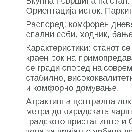
Вкупна површина на стан: 73
Ориентација исток. Парки
Распоред: комфорен дневен
спални соби, ходник, бањ
Карактеристики: станот се
краен рок на примопредава
се гради според најсовре
стабилно, висококвалитет
и комфорно домување.
Атрактивна централна лока
метри до охридската чарши
градското пристаниште и 
зона за пријатно урбано 