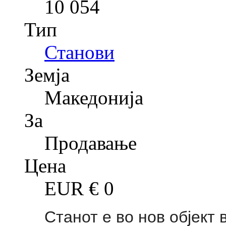
10 054
Тип
Станови
Земја
Македонија
За
Продавање
Цена
EUR €
0
Станот е во нов објект 