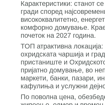
Карактеристики: станот се 
гради според најсовремен
висококвалитетно, енерге
комфорно домување. Крае
почеток на 2027 година.
ТОП атрактивна локација: 
охридската чаршија и град
пристаниште и Охридското
пријатно домување, во не
маркети, банки, пазари, и
кафулиња и услужни дејно
По поволна цена, обезбед
живеење, одмор и времен 