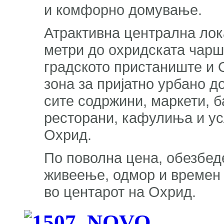
и комфорно домување.
Атрактивна централна лока
метри до охридската чарши
градското пристаниште и 
зона за пријатно урбано 
сите содржини, маркети, б
ресторани, кафулиња и ус
Охрид.
По поволна цена, обезбед
живеење, одмор и времен 
во центарот на Охрид.