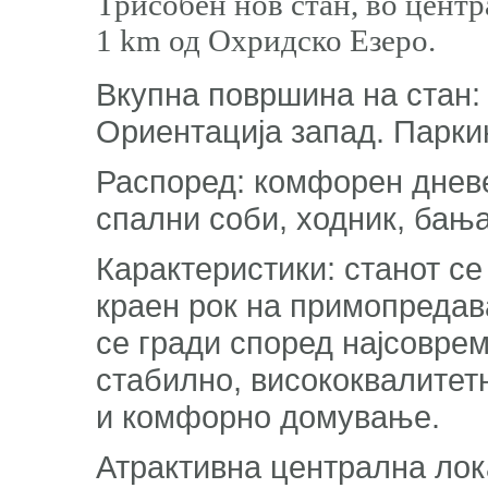
Трисобен нов стан, во центр
1 km од Охридско Езеро.
Вкупна површина на стан: 72
Ориентација запад. Парки
Распоред: комфорен дневен
спални соби, ходник, бања
Карактеристики: станот се
краен рок на примопредава
се гради според најсовре
стабилно, висококвалитет
и комфорно домување.
Атрактивна централна лока