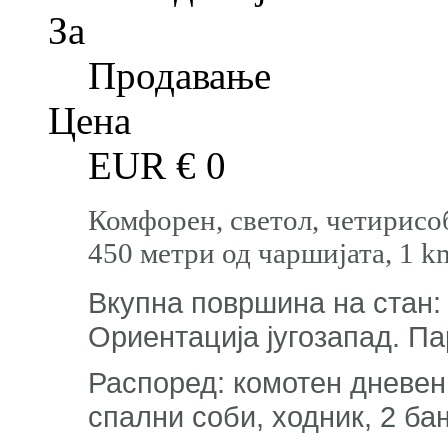
За
Продавање
Цена
EUR €
0
Комфорен, светол, четирисоб
450 метри од чаршијата, 1 
Вкупна површина на стан: 8
Ориентација југозапад. Па
Распоред: комотен дневен п
спални соби, ходник, 2 ба