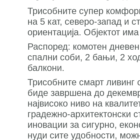
Трисобните супер комфорн
на 5 кат, северо-запад и с
ориентација. Објектот има
Распоред: комотен дневен п
спални соби, 2 бањи, 2 хо
балкони.
Трисобните смарт ливинг с
биде завршена до декември
највисоко ниво на квалитет
градежно-архитектонски ст
иновации за сигурно, еко
нуди сите удобности, мож