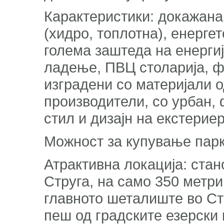
Карактеристики: докажана
(хидро, топлотна), енерге
голема заштеда на енергиј
ладење, ПВЦ столарија, ф
изградени со материјали 
производители, со урбан,
стил и дизајн на екстерие
Можност за купување парк
Атрактивна локација: стан
Струга, на само 350 метри
главното шеталиште во Стр
пеш од градските езерски