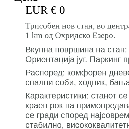
EUR €
0
Трисобен нов стан, во центр
1 km од Охридско Езеро.
Вкупна површина на стан: 7
Ориентација југ. Паркинг 
Распоред: комфорен дневен
спални соби, ходник, бањ
Карактеристики: станот се
краен рок на примопредава
се гради според најсовре
стабилно, висококвалитет