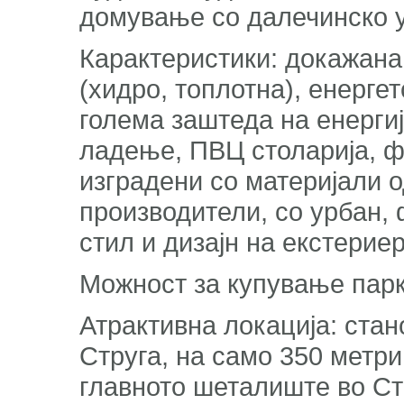
домување со далечинско 
Карактеристики: докажана
(хидро, топлотна), енерге
голема заштеда на енергиј
ладење, ПВЦ столарија, ф
изградени со материјали 
производители, со урбан,
стил и дизајн на екстерие
Можност за купување парк
Атрактивна локација: стан
Струга, на само 350 метри
главното шеталиште во Стр