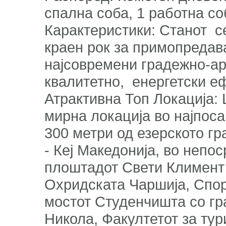
спална соба, 1 работна с
Карактеристики: Станот се
краен рок за примопредава
најсовремени градежно-ар
квалитетно, енергетски 
Атрактивна Топ Локација:
мирна локација во најпоса
300 метри од езерското г
- Кеј Македонија, во непо
плоштадот Свети Климент 
Охридската Чаршија, Спор
мостот Студенчишта со гр
Никола, Факултетот за тур