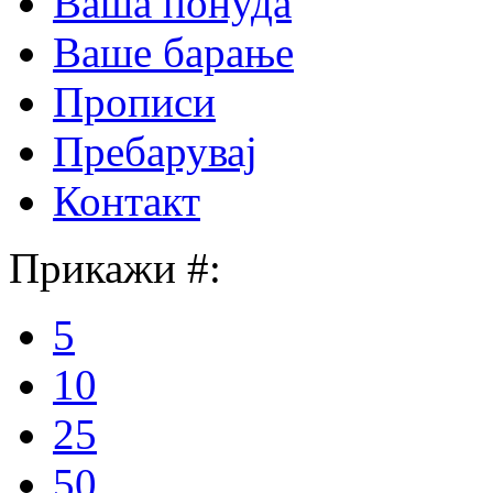
Ваша понуда
Ваше барање
Прописи
Пребарувај
Контакт
Прикажи #:
5
10
25
50