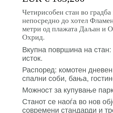
Четирисобен стан во градба 
непосредно до хотел Фламен
метри од плажата Даљан и О
Охрид.
Вкупна површина на стан: 
исток.
Распоред: комотен дневен п
спални соби, бања, гостин
Можност за купување парк
Станот се наоѓа во нов обј
современи стандарди и тр