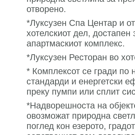
отворено.
*Луксузен Спа Центар и от
хотелскиот дел, достапен 
апартмаскиот комплекс.
*Луксузен Ресторан во хот
* Комплексот се гради по
стандарди и енергетски е
преку пумпи или сплит си
*Надворешноста на објект
овозможат природна светл
поглед кон езерото, градо