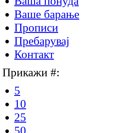
Ваша понуда
Ваше барање
Прописи
Пребарувај
Контакт
Прикажи #:
5
10
25
50