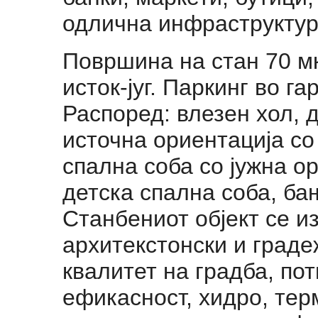
одлична инфраструктур
Површина на стан 70 мк
исток-југ. Паркинг во г
Распоред: влезен хол, д
источна ориентација со
спална соба со јужна ор
детска спална соба, ба
Станбениот објект се 
архитекстонски и граде
квалитет на градба, по
ефикасност, хидро, тер