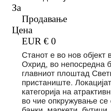
За
Продавање
Цена
EUR €
0
Станот е во нов објект 
Охрид, во непосредна б
главниот плоштад Свет
пристаниште. Локацијат
категорија на атрактивн
во чие опкружување се 
банки, маркети, бутици