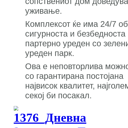
сопствениот дом доведува
уживање.
Комплексот ќе има 24/7 о
сигурноста и безбедноста
партерно уреден со зелен
уреден парк.
Ова е неповторлива можно
со гарантирана постојана 
највисок квалитет, најгол
секој би посакал.