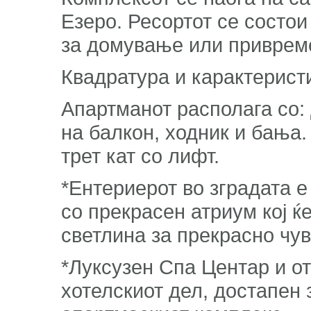
Езеро. Ресортот се состои
за домување или привреме
Квадратура и карактеристи
Апартманот располага со: 
на балкон, ходник и бања.
трет кат со лифт.
*Ентериерот во зградата 
со прекрасен атриум кој ќ
светлина за прекрасно чув
*Луксузен Спа Центар и от
хотелскиот дел, достапен 