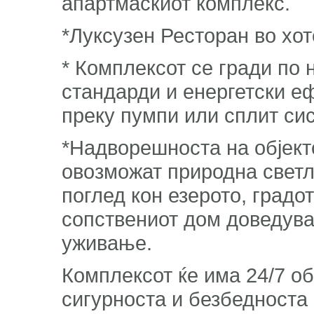
апартмаскиот комплекс.
*Луксузен Ресторан во хот
* Комплексот се гради по
стандарди и енергетски е
преку пумпи или сплит си
*Надворешноста на објект
овозможат природна светл
поглед кон езерото, градо
сопствениот дом доведува
уживање.
Комплексот ќе има 24/7 о
сигурноста и безбедноста