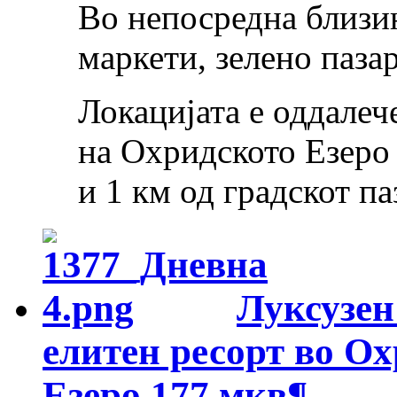
Во непосредна близин
маркети, зелено паза
Локацијата е оддалеч
на Охридското Езеро 
и 1 км од градскот п
Луксузен
елитен ресорт во Ох
Езеро 177 мкв
¶