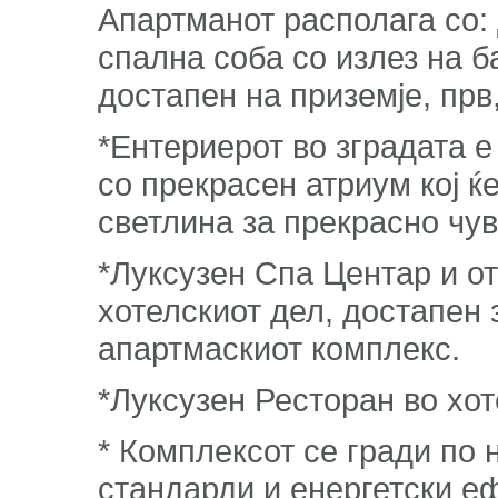
Апартманот располага со: 
спална соба со излез на б
достапен на приземје, прв,
*Ентериерот во зградата 
со прекрасен атриум кој ќ
светлина за прекрасно чув
*Луксузен Спа Центар и от
хотелскиот дел, достапен 
апартмаскиот комплекс.
*Луксузен Ресторан во хот
* Комплексот се гради по
стандарди и енергетски е