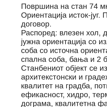
Површина на стан 74 мкв
Ориентација исток-југ. 
договор.
Распоред: влезен хол, д
јужна ориентација со и
соба со источна ориента
спална соба, бања и 2 
Станбениот објект се 
архитекстонски и граде
квалитет на градба, по
ефикасност, хидро, тер
дограма, квалитетна фа