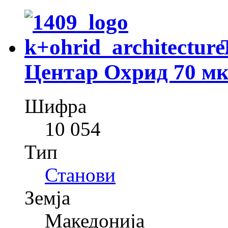
Центар Охрид 70 м
Шифра
10 054
Тип
Станови
Земја
Македонија