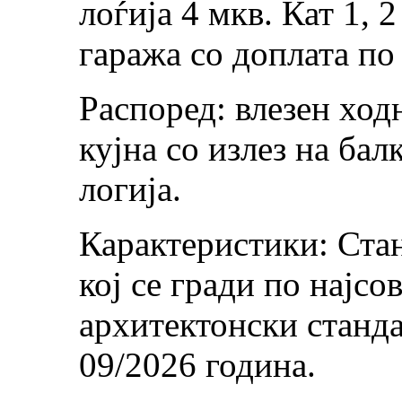
лоѓија 4 мкв. Кат 1, 
гаража со доплата по
Распоред: влезен ход
кујна со излез на бал
логија.
Карактеристики: Стан
кој се гради по најс
архитектонски станд
09/2026 година.