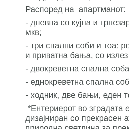
Распоред на апартманот:
- дневна со кујна и трпеза
мкв;
- три спални соби и тоа: 
и приватна бања, со излез
- двокреветна спална соба
- еднокреветна спална соб
- ходник, две бањи, еден т
*Ентериерот во зградата 
дизајниран со прекрасен а
природна светлина за прек