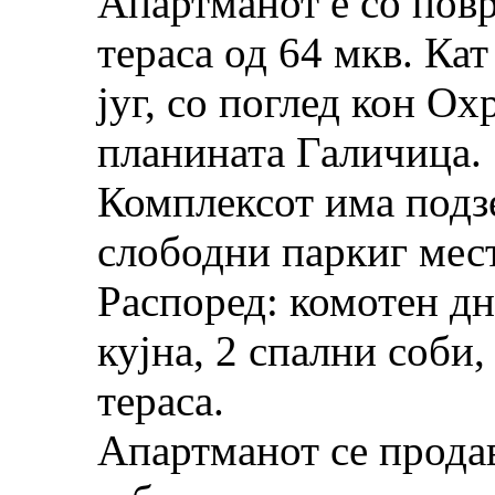
Апартманот е со пов
тераса од 64 мкв. Ка
југ, со поглед кон О
планината Галичица.
Комплексот има подз
слободни паркиг мест
Распоред: комотен дн
кујна, 2 спални соби,
тераса.
Апартманот се прода