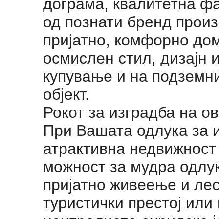
дограма, квалитетна фа
од познати бренд произ
пријатно, комфорно дом
осмислен стил, дизајн 
купување и на подземни
објект.
Рокот за изградба на ов
При Вашата одлука за 
атрактивна недвижност
можност за мудра одлук
пријатно живеење и ле
туристички престој или