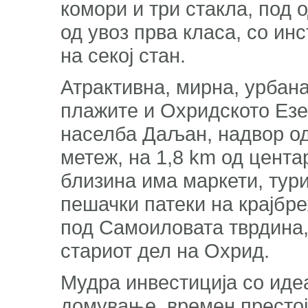
комори и три стакла, под 
од увоз прва класа, со ин
на секој стан.
Атрактивна, мирна, урбана
плажите и Охридското Езе
населба Даљан, надвор од
метеж, на 1,8 km од цента
близина има маркети, тури
пешачки патеки на крајбре
под Самоиловата тврдина,
стариот дел на Охрид.
Мудра инвестиција со идеа
домување, времен престој,