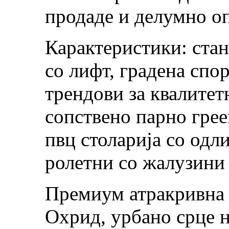
продаде и делумно о
Карактеристики: стан
со лифт, градена спо
трендови за квалитет
сопствено парно грее
пвц столарија со одл
ролетни со жалузини
Премиум атракривна 
Охрид, урбано срце н