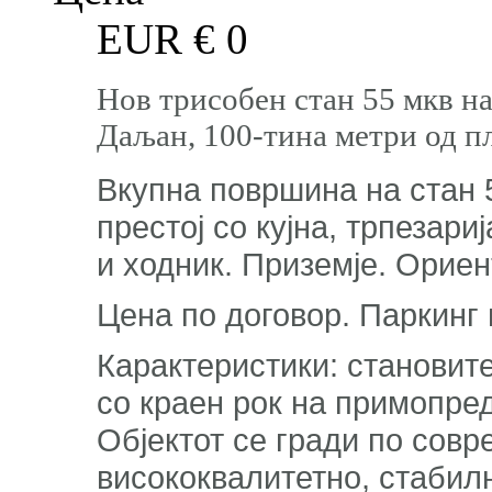
EUR €
0
Нов трисобен стан 55 мкв на
Даљан, 100-тина метри од п
Вкупна површина на стан 
престој со кујна, трпезари
и ходник. Приземје. Ориен
Цена по договор. Паркинг
Карактеристики: становите
со краен рок на примопре
Објектот се гради по совр
висококвалитетно, стабил