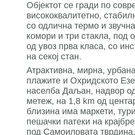
Објектот се гради по совр
висококвалитетно, стабил
со одлична термо и звучна
комори и три стакла, под 
од увоз прва класа, со ин
на секој стан.
Атрактивна, мирна, урбана
плажите и Охридското Езе
населба Даљан, надвор од
метеж, на 1,8 km од цента
близина има маркети, тури
пешачки патеки на крајбре
под Самоиловата тврдина,