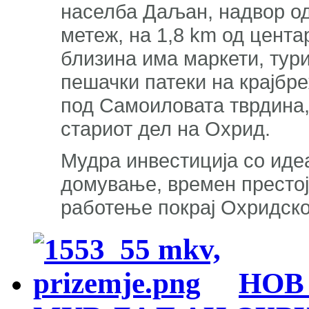
населба Даљан, надвор од
метеж, на 1,8 km од цента
близина има маркети, тури
пешачки патеки на крајбре
под Самоиловата тврдина,
стариот дел на Охрид.
Мудра инвестиција со идеа
домување, времен престој,
работење покрај Охридско
НОВ