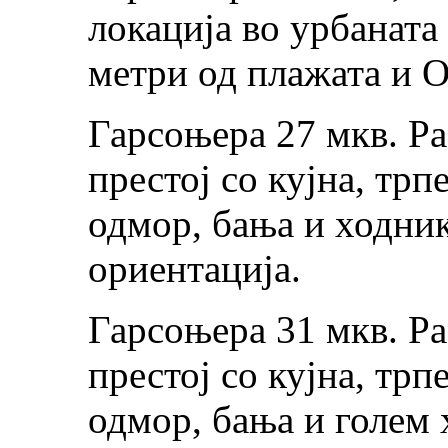
локација во урбаната
метри од плажата и 
Гарсоњера 27 мкв. Р
престој со кујна, трп
одмор, бања и ходник
ориентација.
Гарсоњера 31 мкв. Р
престој со кујна, трп
одмор, бања и голем 