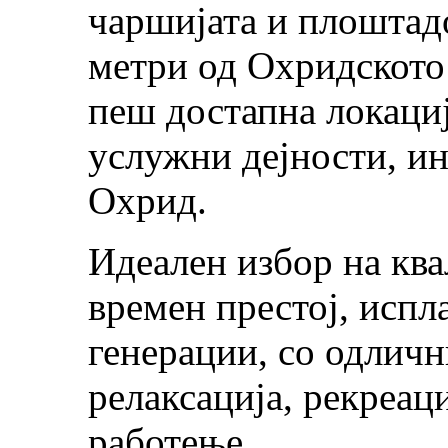
чаршијата и плоштад
метри од Охридското
пеш достапна локациј
услужни дејности, и
Охрид.
Идеален избор на ква
времен престој, испл
генерации, со одлич
релаксација, рекреац
работење.