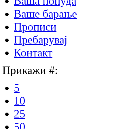
Ваша понуда
Ваше барање
Прописи
Пребарувај
Контакт
Прикажи #:
5
10
25
50