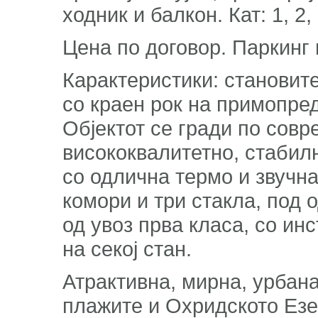
ходник и балкон. Кат: 1, 2,
Цена по договор. Паркинг
Карактеристики: становите
со краен рок на примопре
Објектот се гради по совр
висококвалитетно, стабил
со одлична термо и звучна
комори и три стакла, под 
од увоз прва класа, со ин
на секој стан.
Атрактивна, мирна, урбана
плажите и Охридското Езе