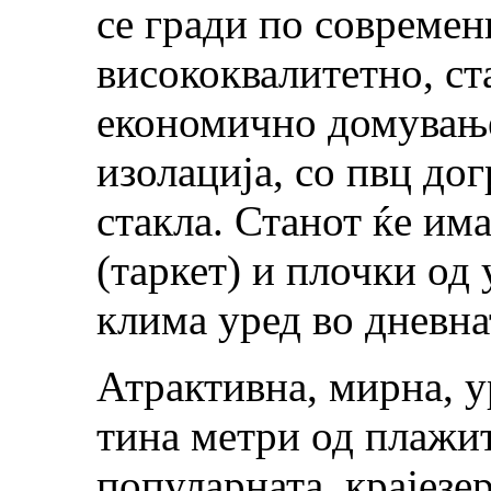
се гради по современ
висококвалитетно, с
економично домување
изолација, со пвц до
стакла. Станот ќе им
(таркет) и плочки од 
клима уред во дневнат
Атрактивна, мирна, у
тина метри од плажит
популарната крајезер