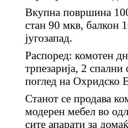
Вкупна површина 10
стан 90 мкв, балкон 1
југозапад.
Распоред: комотен дн
трпезарија, 2 спални 
поглед на Охридско Е
Станот се продава ко
модерен мебел во одл
сите апарати за дома