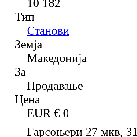
10 182
Тип
Станови
Земја
Македонија
За
Продавање
Цена
EUR €
0
Гарсоњери 27 мкв, 31