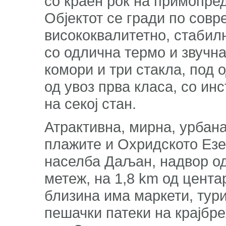
со краен рок на примопре
Објектот се гради по совр
висококвалитетно, стабил
со одлична термо и звучна
комори и три стакла, под 
од увоз прва класа, со ин
на секој стан.
Атрактивна, мирна, урбана
плажите и Охридското Езе
населба Даљан, надвор од
метеж, на 1,8 km од цента
близина има маркети, тури
пешачки патеки на крајбре