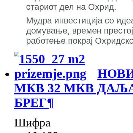
стариот дел на Охрид.
Мудра инвестиција со идеа
домување, времен престој,
работење покрај Охридско
НОВИ
МКВ 32 МКВ ДАЉ
БРЕГ
¶
Шифра