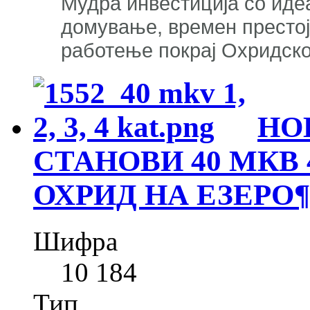
Мудра инвестиција со идеа
домување, времен престој,
работење покрај Охридско
НО
СТАНОВИ 40 МКВ 
ОХРИД НА ЕЗЕРО
¶
Шифра
10 184
Тип