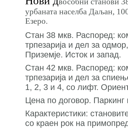
Нови д
вособни станови 38
урбаната населба Даљан, 10
Езеро.
Стан 38 мкв. Распоред: ко
трпезарија и дел за одмор
Приземје. Исток и запад.
Стан 42 мкв. Распоред: ко
трпезарија и дел за спиењ
1, 2, 3 и 4, со лифт. Орие
Цена по договор. Паркинг
Карактеристики: становите
со краен рок на примопре