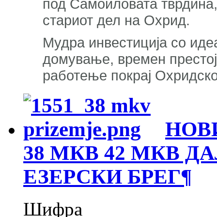
под Самоиловата тврдина,
стариот дел на Охрид.
Мудра инвестиција со идеа
домување, времен престој,
работење покрај Охридско
НОВ
38 МКВ 42 МКВ Д
ЕЗЕРСКИ БРЕГ
¶
Шифра