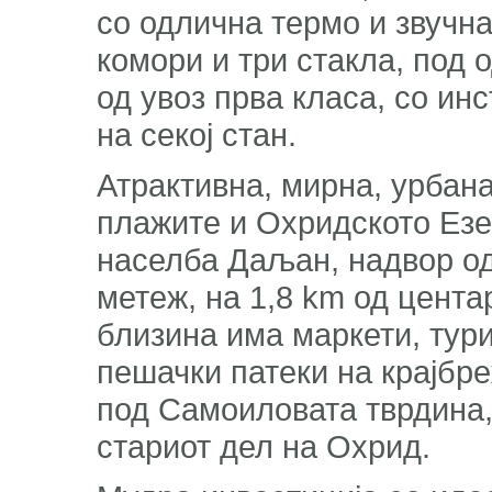
со одлична термо и звучна
комори и три стакла, под 
од увоз прва класа, со ин
на секој стан.
Атрактивна, мирна, урбана
плажите и Охридското Езе
населба Даљан, надвор од
метеж, на 1,8 km од цента
близина има маркети, тури
пешачки патеки на крајбре
под Самоиловата тврдина,
стариот дел на Охрид.