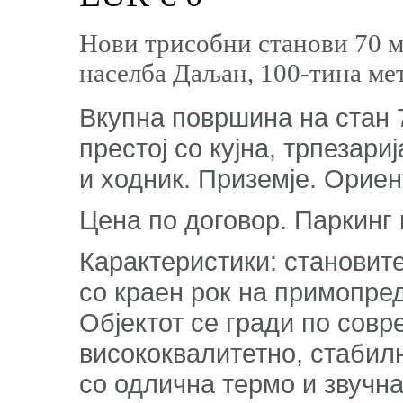
Нови трисобни станови 70 м
населба Даљан, 100-тина ме
Вкупна површина на стан 
престој со кујна, трпезари
и ходник. Приземје. Ориен
Цена по договор. Паркинг
Карактеристики: становите
со краен рок на примопре
Објектот се гради по совр
висококвалитетно, стабил
со одлична термо и звучна