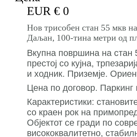
EUR €
0
Нов трисобен стан 55 мкв на
Даљан, 100-тина метри од п
Вкупна површина на стан 
престој со кујна, трпезари
и ходник. Приземје. Ориен
Цена по договор. Паркинг
Карактеристики: становите
со краен рок на примопре
Објектот се гради по совр
висококвалитетно, стабил