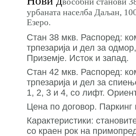
Нови д
вособни станови 38
урбаната населба Даљан, 10
Езеро.
Стан 38 мкв. Распоред: ко
трпезарија и дел за одмор
Приземје. Исток и запад.
Стан 42 мкв. Распоред: ко
трпезарија и дел за спиењ
1, 2, 3 и 4, со лифт. Орие
Цена по договор. Паркинг
Карактеристики: становите
со краен рок на примопре