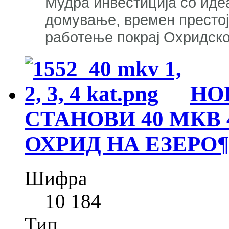
Мудра инвестиција со идеа
домување, времен престој,
работење покрај Охридско
НО
СТАНОВИ 40 МКВ 
ОХРИД НА ЕЗЕРО
¶
Шифра
10 184
Тип