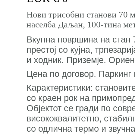
Нови трисобни станови 70 м
населба Даљан, 100-тина ме
Вкупна површина на стан 
престој со кујна, трпезари
и ходник. Приземје. Ориен
Цена по договор. Паркинг
Карактеристики: становите
со краен рок на примопре
Објектот се гради по совр
висококвалитетно, стабил
со одлична термо и звучна