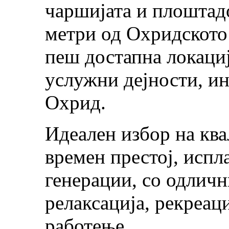
чаршијата и плоштад
метри од Охридското
пеш достапна локациј
услужни дејности, и
Охрид.
Идеален избор на ква
времен престој, испл
генерации, со одлич
релаксација, рекреац
работење.