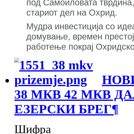
под Самоиловата тврдина,
стариот дел на Охрид.
Мудра инвестиција со идеа
домување, времен престој,
работење покрај Охридско
НОВ
38 МКВ 42 МКВ Д
ЕЗЕРСКИ БРЕГ
¶
Шифра