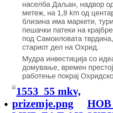
населба Даљан, надвор од
метеж, на 1,8 km од цента
близина има маркети, тури
пешачки патеки на крајбре
под Самоиловата тврдина,
стариот дел на Охрид.
Мудра инвестиција со идеа
домување, времен престој,
работење покрај Охридско
НОВ