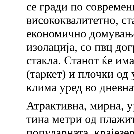
се гради по современ
висококвалитетно, с
економично домување
изолација, со пвц до
стакла. Станот ќе им
(таркет) и плочки од 
клима уред во дневнат
Атрактивна, мирна, у
тина метри од плажит
популарната крајезер