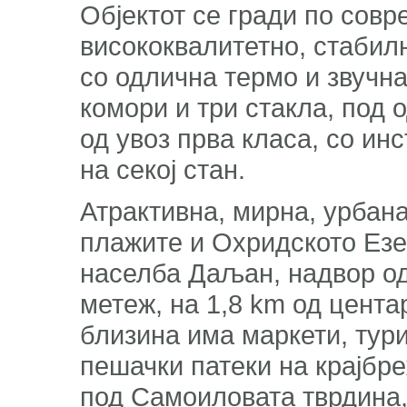
Објектот се гради по совр
висококвалитетно, стабил
со одлична термо и звучна
комори и три стакла, под 
од увоз прва класа, со ин
на секој стан.
Атрактивна, мирна, урбана
плажите и Охридското Езе
населба Даљан, надвор од
метеж, на 1,8 km од цента
близина има маркети, тури
пешачки патеки на крајбре
под Самоиловата тврдина,