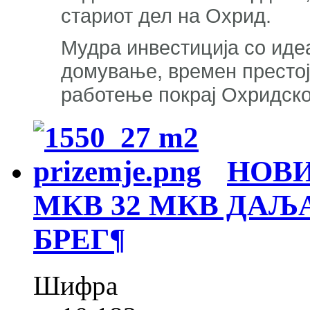
стариот дел на Охрид.
Мудра инвестиција со идеа
домување, времен престој,
работење покрај Охридско
НОВИ
МКВ 32 МКВ ДАЉ
БРЕГ
¶
Шифра