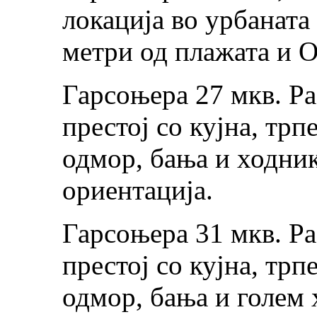
локација во урбаната
метри од плажата и 
Гарсоњера 27 мкв. Р
престој со кујна, трп
одмор, бања и ходник
ориентација.
Гарсоњера 31 мкв. Р
престој со кујна, трп
одмор, бања и голем 