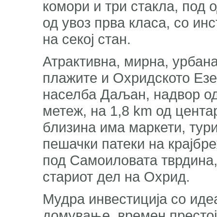
комори и три стакла, под 
од увоз прва класа, со ин
на секој стан.
Атрактивна, мирна, урбана
плажите и Охридското Езе
населба Даљан, надвор од
метеж, на 1,8 km од цента
близина има маркети, тури
пешачки патеки на крајбре
под Самоиловата тврдина,
стариот дел на Охрид.
Мудра инвестиција со идеа
домување, времен престој,