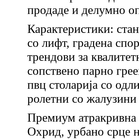
продаде и делумно о
Карактеристики: стан
со лифт, градена спо
трендови за квалитет
сопствено парно грее
пвц столарија со одл
ролетни со жалузини
Премиум атракривна 
Охрид, урбано срце н