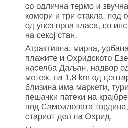
со одлична термо и звучна
комори и три стакла, под 
од увоз прва класа, со ин
на секој стан.
Атрактивна, мирна, урбана
плажите и Охридското Езе
населба Даљан, надвор од
метеж, на 1,8 km од цента
близина има маркети, тури
пешачки патеки на крајбре
под Самоиловата тврдина,
стариот дел на Охрид.