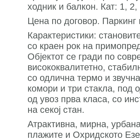
ходник и балкон. Кат: 1, 2,
Цена по договор. Паркинг
Карактеристики: становите
со краен рок на примопре
Објектот се гради по совр
висококвалитетно, стабил
со одлична термо и звучна
комори и три стакла, под 
од увоз прва класа, со ин
на секој стан.
Атрактивна, мирна, урбана
плажите и Охридското Езе