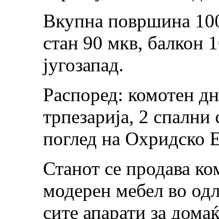
Вкупна површина 10
стан 90 мкв, балкон 1
југозапад.
Распоред: комотен дн
трпезарија, 2 спални 
поглед на Охридско Е
Станот се продава ко
модерен мебел во одл
сите апарати за дома