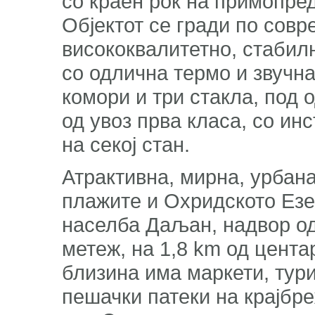
со краен рок на примопре
Објектот се гради по совр
висококвалитетно, стабил
со одлична термо и звучна
комори и три стакла, под 
од увоз прва класа, со ин
на секој стан.
Атрактивна, мирна, урбана
плажите и Охридското Езе
населба Даљан, надвор од
метеж, на 1,8 km од цента
близина има маркети, тури
пешачки патеки на крајбре