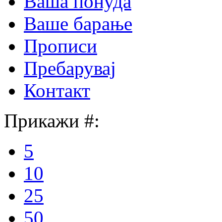
Ваша понуда
Ваше барање
Прописи
Пребарувај
Контакт
Прикажи #:
5
10
25
50