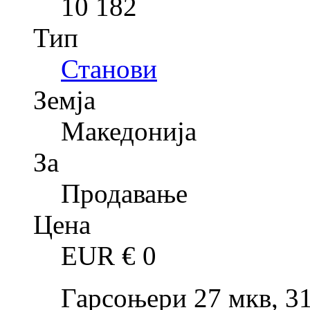
10 182
Тип
Станови
Земја
Македонија
За
Продавање
Цена
EUR €
0
Гарсоњери 27 мкв, 31