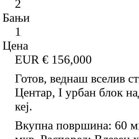
2
Бањи
1
Цена
EUR €
156,000
Готов, веднаш вселив с
Центар, I урбан блок н
кеј.
Вкупна површина: 60 мк