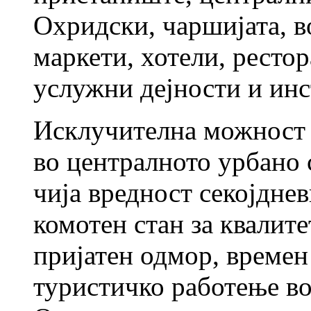
Охридски, чаршијата, в
маркети, хотели, рестор
услужни дејности и ин
Исклучителна можност з
во централното урбано 
чија вредност секојдне
комотен стан за квалит
пријатен одмор, времен
туристичко работење во 