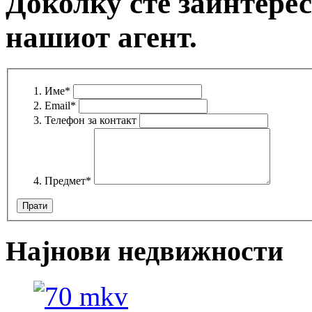
Доколку сте заинтерес
нашиот агент.
Име
*
Email
*
Телефон за контакт
Предмет
*
Најнови недвижности