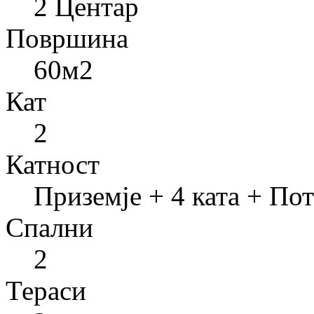
2 Центар
Површина
60
м2
Кат
2
Катност
Приземје + 4 ката + По
Спални
2
Тераси