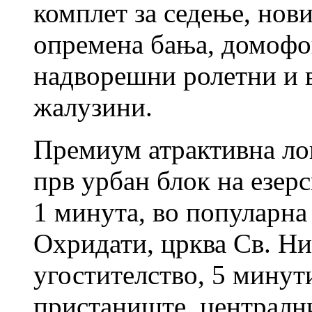
комплет за седење, нови
опремена бања, домофон
надворешни ролетни и 
жалузини.
Премиум атрактивна лок
прв урбан блок на езерс
1 минута, во популарна
Охридати, црква Св. Ни
угостителство, 5 минут
пристаниште, централн