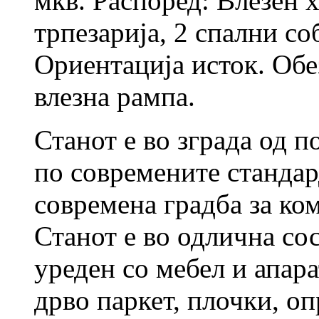
мкв. Распоред: Влезен х
трпезарија, 2 спални со
Ориентација исток. Обе
влезна рампа.
Станот е во зграда од п
по современите стандар
современа градба за к
Станот е во одлична сос
уреден со мебел и апара
дрво паркет, плочки, оп