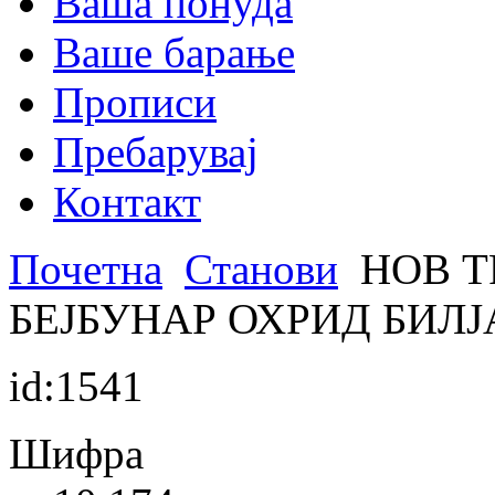
Ваша понуда
Ваше барање
Прописи
Пребарувај
Контакт
Почетна
Станови
НОВ Т
БЕЈБУНАР ОХРИД БИЛ
id:1541
Шифра