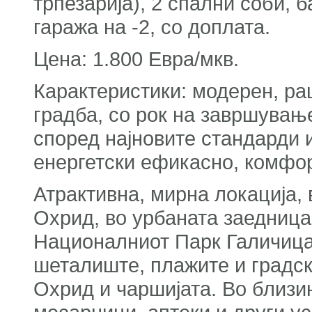
трпезарија), 2 спални соби, б
гаража на -2, со доплата.
Цена: 1.800 Евра/мкв.
Карактеристики: модерен, ра
градба, со рок на завршување
според најновите стандарди и
енергетски ефикасно, комф
Атрактивна, мирна локација, 
Охрид, во урбаната заедница
Националниот Парк Галичица.
шеталиште, плажите и градски
Охрид и чаршијата. Во близи