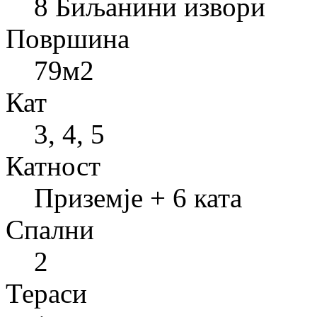
8 Биљанини извори
Површина
79
м2
Кат
3, 4, 5
Катност
Приземје + 6 ката
Спални
2
Тераси