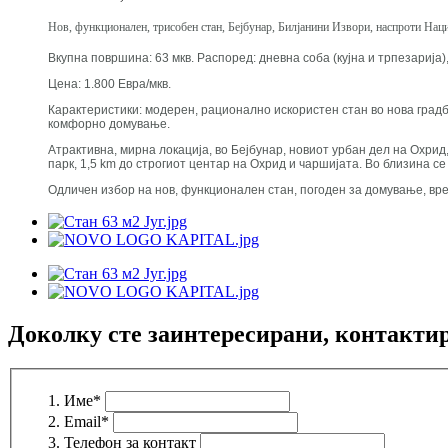
Нов, функционален, трисобен стан, Бејбунар, Билјанини Извори, наспроти На
Вкупна површина: 63 мкв. Распоред: дневна соба (кујна и трпезарија),
Цена: 1.800 Евра/мкв.
Карактеристики: модерен, рационално искористен стан во нова градб
комфорно домување.
Атрактивна, мирна локација, во Бејбунар, новиот урбан дел на Охри
парк, 1,5 km до строгиот центар на Охрид и чаршијата. Во близина с
Одличен избор на нов, функционален стан, погоден за домување, вр
Доколку сте заинтересирани, контактир
Име
*
Email
*
Телефон за контакт