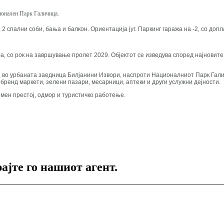
ционален Парк Галичица.
 2 спални соби, бања и балкон. Ориентација југ. Паркинг гаража на -2, со доп
а, со рок на завршување пролет 2029. Објектот се изведува според најновите
д, во урбаната заедница Билјанини Извори, наспроти Националниот Парк Гали
е бренд маркети, зелени пазари, месарници, аптеки и други услужни дејности.
емен престој, одмор и туристичко работење.
ајте го нашиот агент.