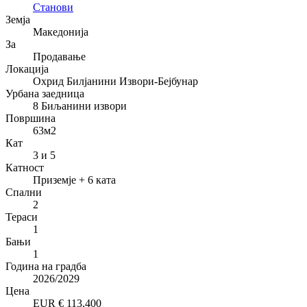
Станови
Земја
Македонија
За
Продавање
Локација
Охрид Билјанини Извори-Бејбунар
Урбана заедница
8 Биљанини извори
Површина
63
м2
Кат
3 и 5
Катност
Приземје + 6 ката
Спални
2
Тераси
1
Бањи
1
Година на градба
2026/2029
Цена
EUR €
113,400