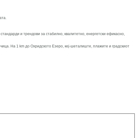
лата.
 стандарди и трендови за стабилно, квалитетно, енергетски ефикасно,
чица. На 1 km до Охридското Езеро, кеј-шеталиште, плажите и градскиот