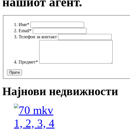
нашиот агент.
Име
*
Email
*
Телефон за контакт
Предмет
*
Најнови недвижности