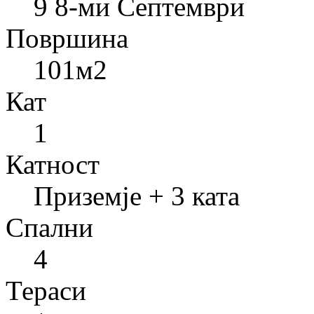
9 8-ми Септември
Површина
101
м2
Кат
1
Катност
Приземје + 3 ката
Спални
4
Тераси