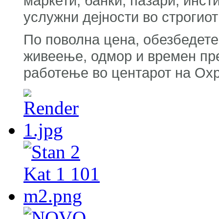
маркети, банки, пазари, инст
услужни дејности во строгио
По поволна цена, обезбедете
живеење, одмор и времен пре
работење во центарот на Ох