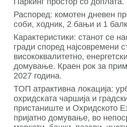
Паркинг простор со доплата.
Распоред: комотен дневен пре
соби, ходник, 2 бањи и 1 бал
Карактеристики: станот се нао
гради според најсовремени с
висококвалитетно, енергетс
домување. Краен рок за прим
2027 година.
ТОП атрактивна локација: ур
охридската чаршија и градски
пристаниште и Охридското Ез
пријатно домување, во непос