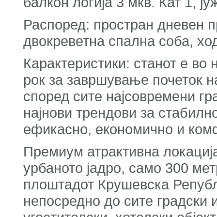
балкон лоѓија 3 мкв. Кат 1, ј
Распоред: простран дневен пре
двокреветна спална соба, хо
Карактеристики: станот е во 
рок за завршување почеток на
според сите најсовремени гр
најнови трендови за стабилно
ефикасно, економично и ко
Премиум атрактивна локација
урбаното јадро, само 300 ме
плоштадот Крушевска Републи
непосредно до сите градски и