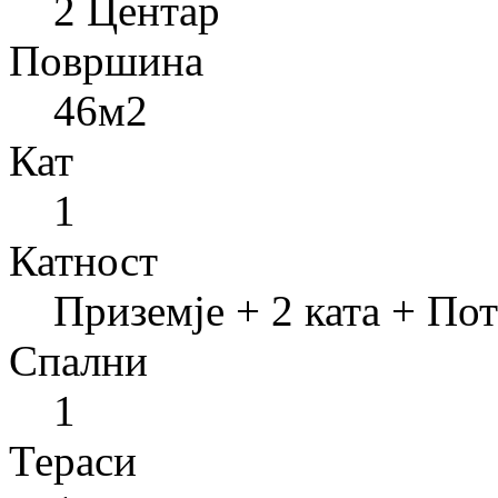
2 Центар
Површина
46
м2
Кат
1
Катност
Приземје + 2 ката + По
Спални
1
Тераси