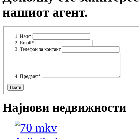
нашиот агент.
Име
*
Email
*
Телефон за контакт
Предмет
*
Најнови недвижности