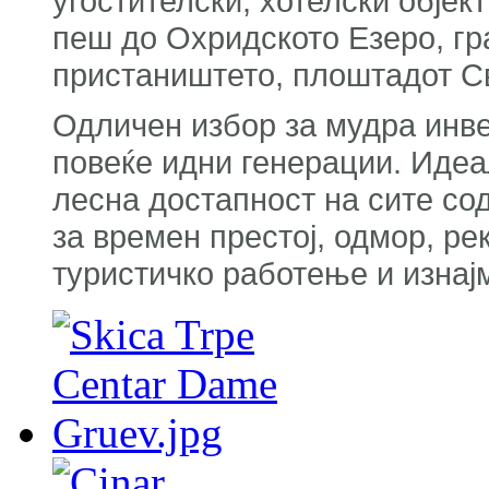
угостителски, хотелски објек
пеш до Охридското Езеро, гр
пристаништето, плоштадот С
Одличен избор за мудра инве
повеќе идни генерации. Иде
лесна достапност на сите со
за времен престој, одмор, ре
туристичко работење и изна