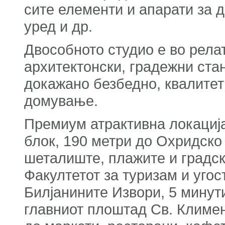
сите елементи и апарати за д
уред и др.
Двособното студио е во релат
архитектонски, градежни ста
докажано безбедно, квалите
домување.
Премиум атрактивна локација
блок, 190 метри до Охридско 
шеталиште, плажите и градск
Факултетот за туризам и угос
Билјанините Извори, 5 минут
главниот плоштад Св. Климен