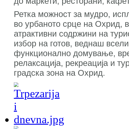
до маркети, ресторани, кафет
Ретка можност за мудро, ис
во урбаното срце на Охрид, 
атрактивни содржини на тури
избор на готов, веднаш всели
функционално домување, врем
релаксација, рекреација и т
градска зона на Охрид.