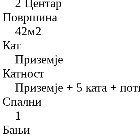
2 Центар
Површина
42
м2
Кат
Приземје
Катност
Приземје + 5 ката + пот
Спални
1
Бањи