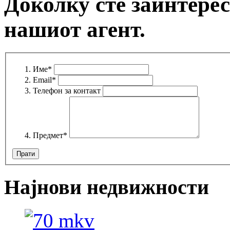
Доколку сте заинтерес
нашиот агент.
Име
*
Email
*
Телефон за контакт
Предмет
*
Најнови недвижности