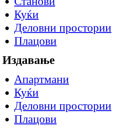
Станови
Куќи
Деловни простории
Плацови
Издавање
Апартмани
Куќи
Деловни простории
Плацови