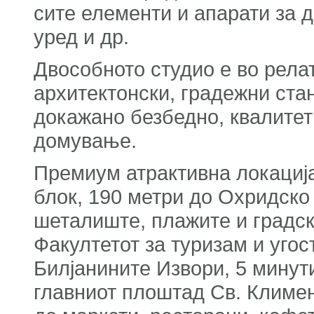
сите елементи и апарати за д
уред и др.
Двособното студио е во релат
архитектонски, градежни ста
докажано безбедно, квалите
домување.
Премиум атрактивна локација
блок, 190 метри до Охридско 
шеталиште, плажите и градск
Факултетот за туризам и угос
Билјанините Извори, 5 минут
главниот плоштад Св. Климен