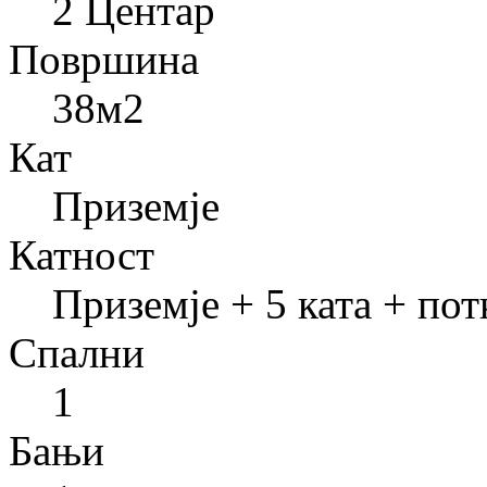
2 Центар
Површина
38
м2
Кат
Приземје
Катност
Приземје + 5 ката + пот
Спални
1
Бањи