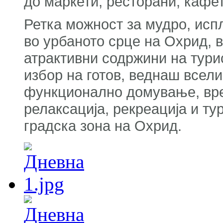
до маркети, ресторани, кафет
Ретка можност за мудро, ис
во урбаното срце на Охрид, 
атрактивни содржини на тури
избор на готов, веднаш всели
функционално домување, врем
релаксација, рекреација и т
градска зона на Охрид.