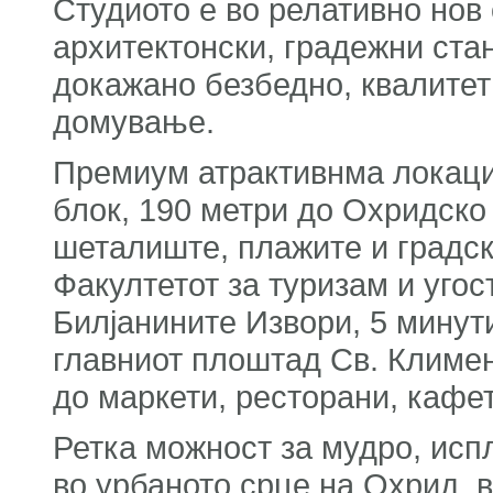
Студиото е во релативно нов 
архитектонски, градежни ста
докажано безбедно, квалите
домување.
Премиум атрактивнма локациј
блок, 190 метри до Охридско 
шеталиште, плажите и градск
Факултетот за туризам и угос
Билјанините Извори, 5 минут
главниот плоштад Св. Климен
до маркети, ресторани, кафет
Ретка можност за мудро, ис
во урбаното срце на Охрид, 