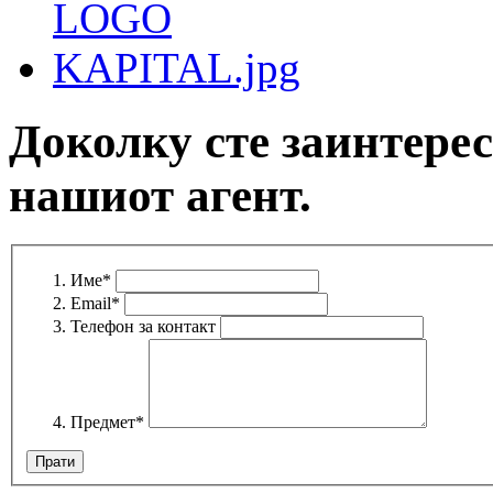
Доколку сте заинтерес
нашиот агент.
Име
*
Email
*
Телефон за контакт
Предмет
*