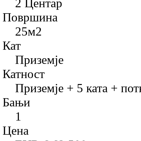
2 Центар
Површина
25
м2
Кат
Приземје
Катност
Приземје + 5 ката + пот
Бањи
1
Цена