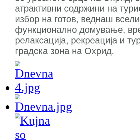
атрактивни содржини на тури
избор на готов, веднаш всели
функционално домување, врем
релаксација, рекреација и т
градска зона на Охрид.