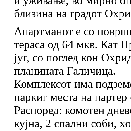
и уживање, во мирно о
близина на градот Охри
Апартманот е со површи
тераса од 64 мкв. Кат П
југ, со поглед кон Охри
планината Галичица.
Комплексот има подзем
паркиг места на партер 
Распоред: комотен дневе
кујна, 2 спални соби, х