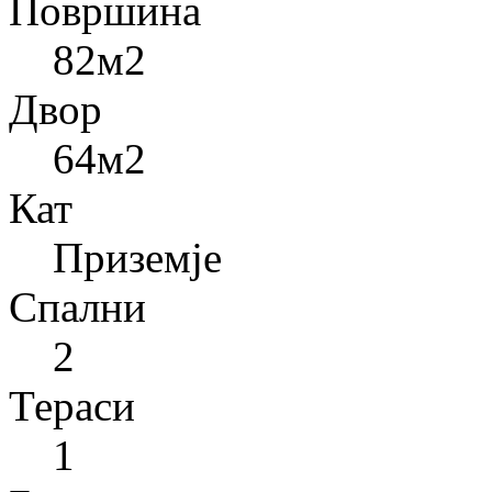
Површина
82
м2
Двор
64
м2
Кат
Приземје
Спални
2
Тераси
1