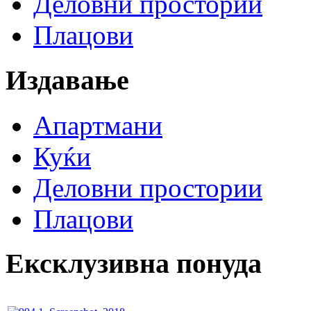
Деловни простории
Плацови
Издавање
Апартмани
Куќи
Деловни простории
Плацови
Ексклузивна понуда