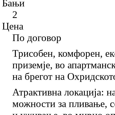
Бањи
2
Цена
По договор
Трисобен, комфорен, ек
приземје, во апартманс
на брегот на Охридскот
Атрактивна локација: на
можности за пливање, 