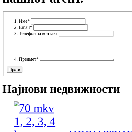
Име
*
Email
*
Телефон за контакт
Предмет
*
Најнови недвижности