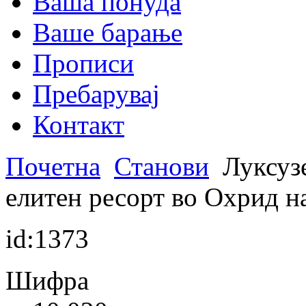
Ваша понуда
Ваше барање
Прописи
Пребарувај
Контакт
Почетна
Станови
Луксузе
елитен ресорт во Охрид на
id:1373
Шифра