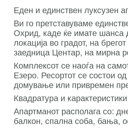
Еден и единствен луксузен а
Ви го претставуваме единстве
Охрид, каде ќе имате шанса 
локација во градот, на брего
заедница Центар, на мирна р
Комплексот се наоѓа на само
Езеро. Ресортот се состои од
домување или привремен пре
Квадратура и карактеристики
Апартманот располага со: дне
балкон, спална соба, бања, о