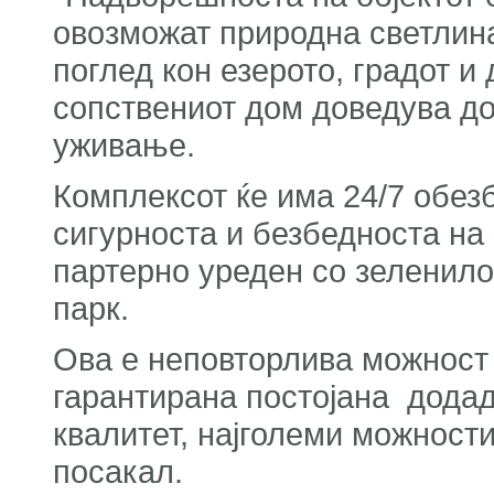
овозможат природна светлина
поглед кон езерото, градот и
сопствениот дом доведува до
уживање.
Комплексот ќе има 24/7 обез
сигурноста и безбедноста на
партерно уреден со зеленило
парк.
Ова е неповторлива можност 
гарантирана постојана додаде
квалитет, најголеми можности
посакал.