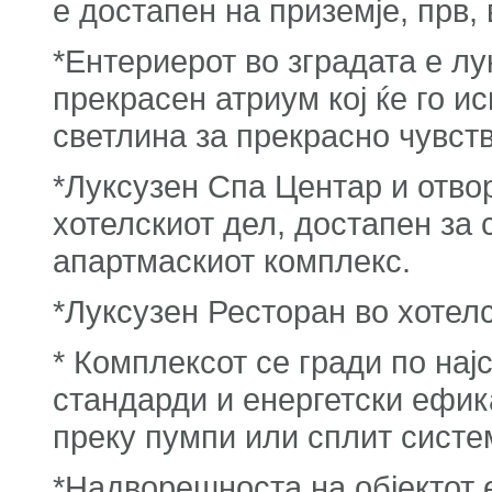
е достапен на приземје, прв, 
*Ентериерот во зградата е л
прекрасен атриум кој ќе го и
светлина за прекрасно чувств
*Луксузен Спа Центар и отво
хотелскиот дел, достапен за
апартмаскиот комплекс.
*Луксузен Ресторан во хотелс
* Комплексот се гради по на
стандарди и енергетски ефик
преку пумпи или сплит систе
*Надворешноста на објектот 