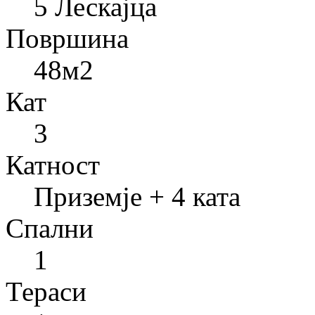
5 Лескајца
Површина
48
м2
Кат
3
Катност
Приземје + 4 ката
Спални
1
Тераси