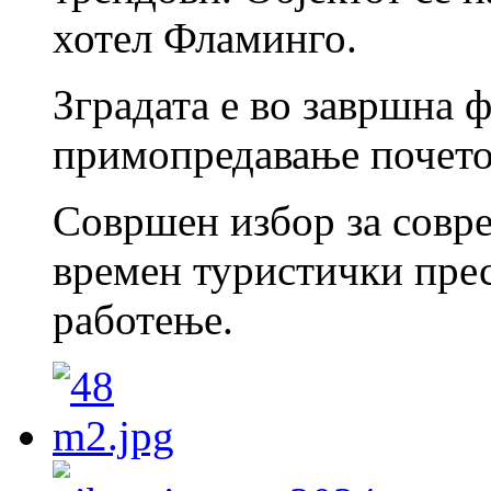
хотел Фламинго.
Зградата е во завршна ф
примопредавање почето
Совршен избор за совр
времен туристички прес
работење.