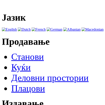
Јазик
Продавање
Станови
Куќи
Деловни простории
Плацови
Издавање