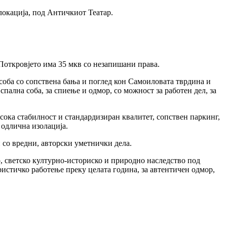
 локација, под Античкиот Театар.
 Поткровјето има 35 мкв со незапишани права.
 соба со сопствена бања и поглед кон Самоиловата тврдина и
пална соба, за спиење и одмор, со можност за работен дел, за
исока стабилност и стандардизиран квалитет, сопствен паркинг,
 одлична изолација.
и со вредни, авторски уметнички дела.
о, светско културно-историско и природно наследство под
истичко работење преку целата година, за автентичен одмор,