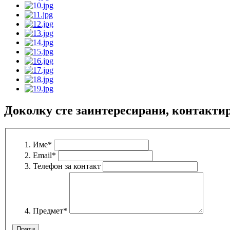
Доколку сте заинтересирани, контактир
Име
*
Email
*
Телефон за контакт
Предмет
*