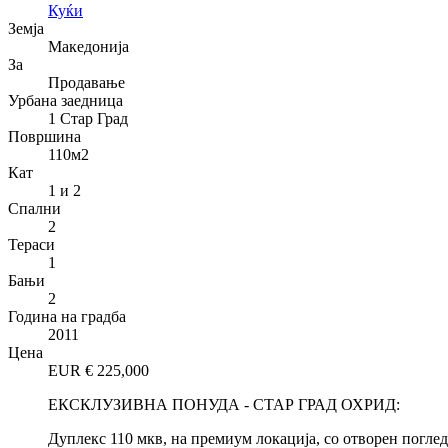
Куќи
Земја
Македонија
За
Продавање
Урбана заедница
1 Стар Град
Површина
110
м2
Кат
1 и 2
Спални
2
Тераси
1
Бањи
2
Година на градба
2011
Цена
EUR €
225,000
ЕКСКЛУЗИВНА ПОНУДА - СТАР ГРАД ОХРИД:
Дуплекс 110 мкв, на премиум локација, со отворен погле