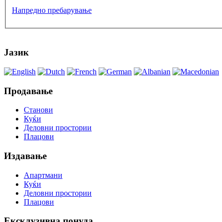
Напредно пребарување
Јазик
Продавање
Станови
Куќи
Деловни простории
Плацови
Издавање
Апартмани
Куќи
Деловни простории
Плацови
Ексклузивна понуда