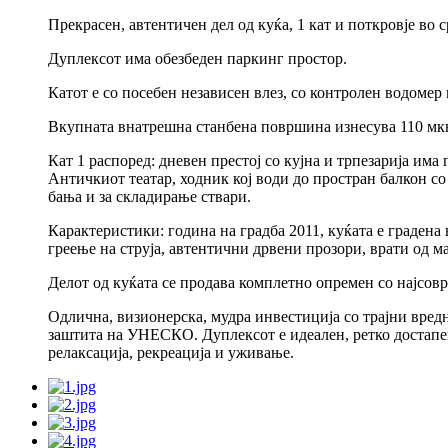
Прекрасен, автентичен дел од куќа, 1 кат и поткровје во 
Дуплексот има обезбеден паркинг простор.
Катот е со посебен независен влез, со контролен водоме
Вкупната внатрешна станбена површина изнесува 110 мкв:
Кат 1 распоред: дневен престој со кујна и трпезарија им
Античкиот театар, ходник кој води до простран балкон со 
бања и за складирање ствари.
Карактеристики: година на градба 2011, куќата е градена
греење на струја, автентични дрвени прозори, врати од м
Делот од куќата се продава комплетно опремен со најсовр
Одлична, визионерска, мудра инвестиција со трајни вредн
заштита на УНЕСКО. Дуплексот е идеален, ретко достапен
релаксација, рекреација и уживање.