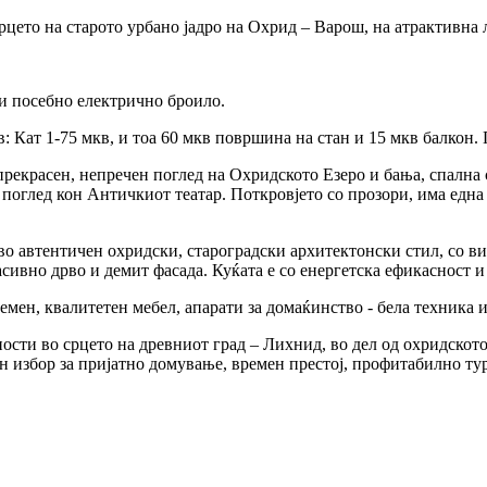
срцето на старото урбано јадро на Охрид – Варош, на атрактивна
р и посебно електрично броило.
 Кат 1-75 мкв, и тоа 60 мкв површина на стан и 15 мкв балкон.
а прекрасен, непречен поглед на Охридското Езеро и бања, спална
поглед кон Античкиот театар. Поткровјето со прозори, има една с
 во автентичен охридски, староградски архитектонски стил, со в
асивно дрво и демит фасада. Куќата е со енергетска ефикасност и
емен, квалитетен мебел, апарати за домаќинство - бела техника 
ости во срцето на древниот град – Лихнид, во дел од охридскот
 избор за пријатно домување, времен престој, профитабилно тур