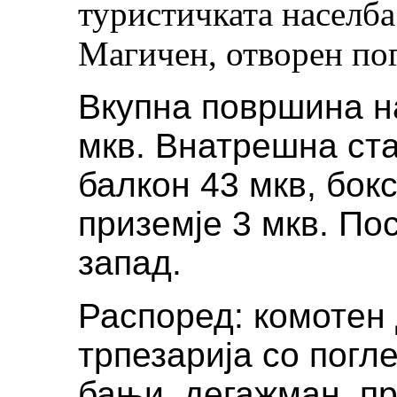
туристичката населба
Магичен, отворен по
Вкупна површина н
мкв. Внатрешна ст
балкон 43 мкв, бок
приземје 3 мкв. Пос
запад.
Распоред: комотен 
трпезарија со погле
бањи, дегажман, пр