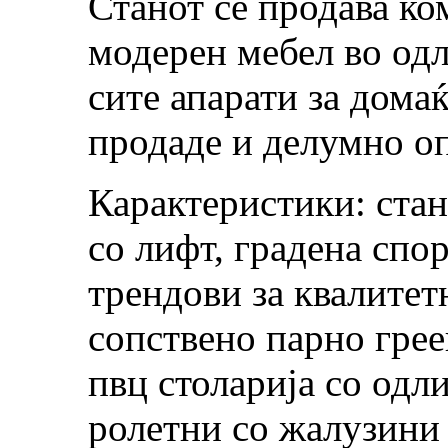
Станот се продава ко
модерен мебел во одл
сите апарати за дома
продаде и делумно о
Карактеристики: стан
со лифт, градена спо
трендови за квалитет
сопствено парно грее
пвц столарија со одл
ролетни со жалузини