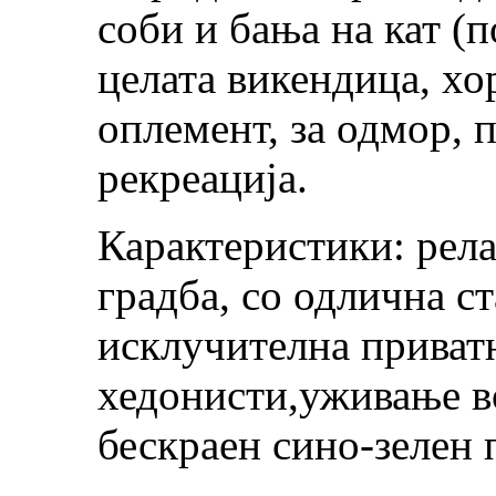
соби и бања на кат (п
целата викендица, хо
оплемент, за одмор, п
рекреација.
Карактеристики: рела
градба, со одлична ст
исклучителна приватн
хедонисти,уживање в
бескраен сино-зелен 