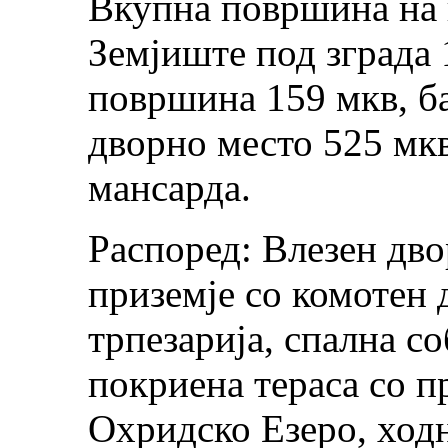
Вкупна површина на 
Земјиште под зграда 
површина 159 мкв, б
дворно место 525 мкв
мансарда.
Распоред: Влезен дво
приземје со комотен 
трпезарија, спална со
покриена тераса со п
Охридско Езеро, ход