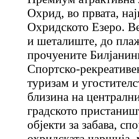
Охрид, во првата, на
Охридското Езеро. Ве
и шеталиште, до пла
прочуените Билјанин
Спортско-рекреативен
туризам и угостителс
близина на централн
градското пристаништ
објекти за забава, с
охридската чаршија, 