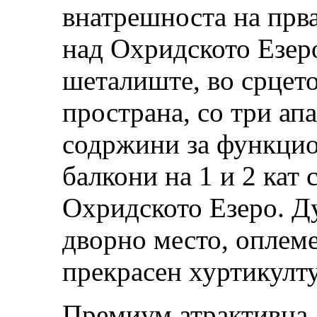
внатрешноста на прв
над Охридското Езер
шеталиште, во срцето
пространа, со три ап
содржини за функци
балкони на 1 и 2 кат 
Охридското Езеро. Ду
дворно место, оплеме
прекрасен хуртикулт
Премиум атрактивна 