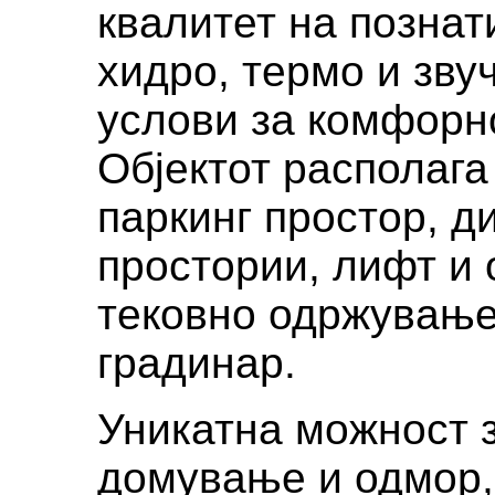
квалитет на познат
хидро, термо и зву
услови за комфорн
Објектот располага
паркинг простор, д
простории, лифт и
тековно одржување
градинар.
Уникатна можност з
домување и одмор,