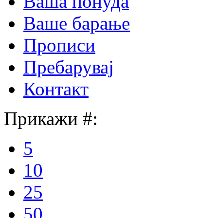
Ваша понуда
Ваше барање
Прописи
Пребарувај
Контакт
Прикажи #:
5
10
25
50