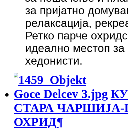
за пријатно домува
релаксација, рекре
Ретко парче охридс
идеално местоп за
хедонисти.
КУ
СТАРА ЧАРШИЈА-
ОХРИД
¶