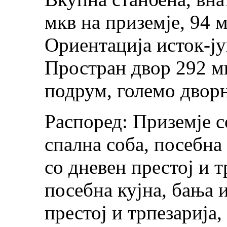
мкв на приземје, 94 мк
Ориентација исток-ју
Простран двор 292 мкв
подрум, големо двор
Распоред: Приземје с
спална соба, посебна 
со дневен престој и т
посебна кујна, бања и
престој и трпезарија,