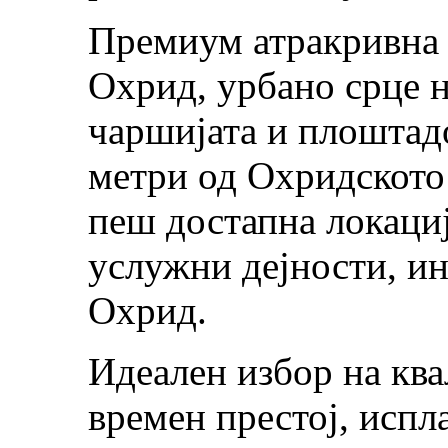
Премиум атракривна 
Охрид, урбано срце н
чаршијата и плоштад
метри од Охридското
пеш достапна локациј
услужни дејности, и
Охрид.
Идеален избор на ква
времен престој, испл