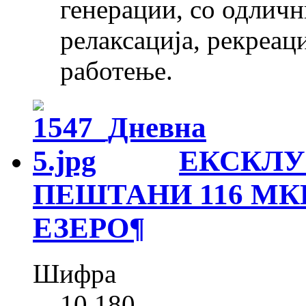
генерации, со одлич
релаксација, рекреац
работење.
ЕКСКЛУ
ПЕШТАНИ 116 МК
ЕЗЕРО
¶
Шифра
10 180