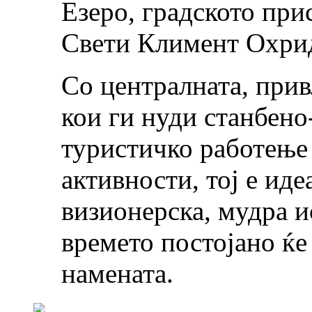
Езеро, градското пр
Свети Климент Охри
Со централната, при
кои ги нуди станбено
туристичко работење
активности, тој е иде
визионерска, мудра и
времето постојано ќе 
намената.