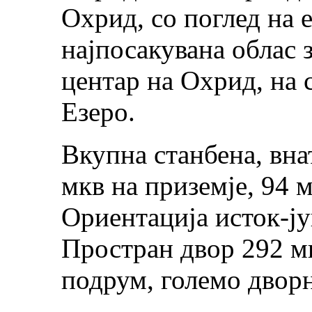
Охрид, со поглед на е
најпосакувана облас 
центар на Охрид, на 
Езеро.
Вкупна станбена, вн
мкв на приземје, 94 мк
Ориентација исток-ју
Простран двор 292 мкв
подрум, големо двор