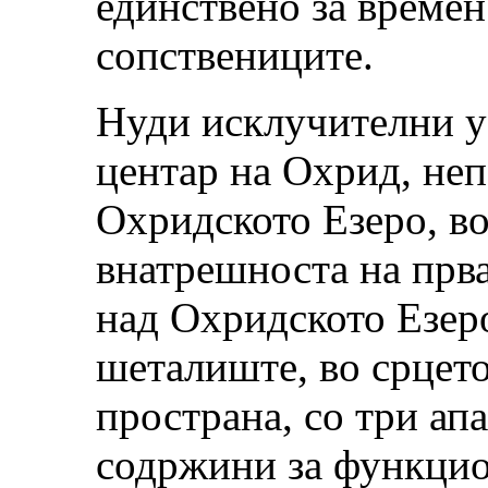
единствено за времен
сопствениците.
Нуди исклучителни у
центар на Охрид, неп
Охридското Езеро, во
внатрешноста на прв
над Охридското Езер
шеталиште, во срцето
пространа, со три ап
содржини за функци