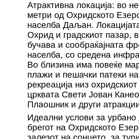
Атрактивна локација: во н
метри од Охридското Езеро
населба Даљан. Локацијата
Охрид и градскиот пазар, 
бучава и сообраќајната фр
населба, со средена инфра
Во близина има повеќе марк
плажи и пешачки патеки на 
рекреација низ охридскиот
црквата Свети Јован Канео
Плаошник и други атракци
Идеални услови за урбано
брегот на Охридското Езер
залезот на сонцето, за ту