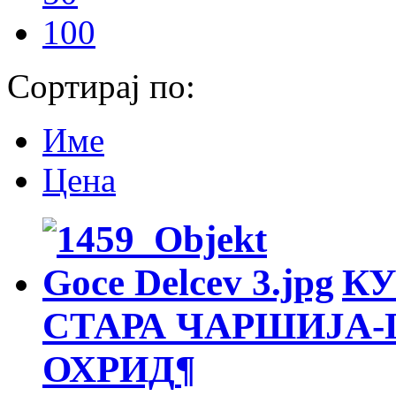
100
Сортирај по:
Име
Цена
КУ
СТАРА ЧАРШИЈА-
ОХРИД
¶