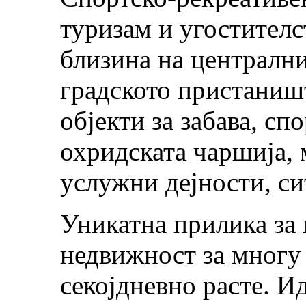
туризам и угостителс
близина на централн
градското пристаништ
објекти за забава, с
охридската чаршија, 
услужни дејности, си
Уникатна прилика за 
недвижност за многу 
секојдневно расте. И