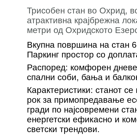
Трисобен стан во Охрид, в
атрактивна крајбрежна лок
метри од Охридското Езер
Вкупна површина на стан 62
Паркинг простор со доплат
Распоред: комфорен дневен 
спални соби, бања и балко
Карактеристики: станот се 
рок за примопредавање есе
гради по најсовремени ста
енергетски ефикасно и ко
светски трендови.