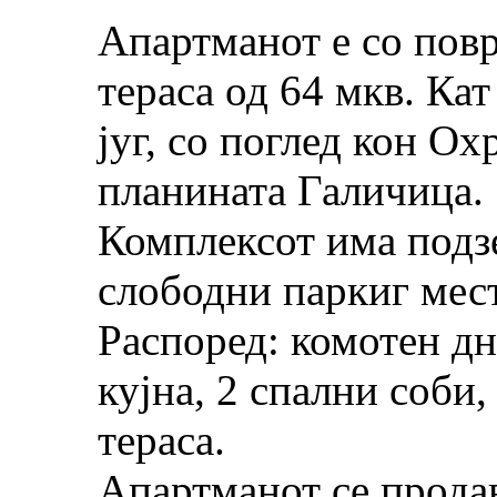
Апартманот е со пов
тераса од 64 мкв. Ка
југ, со поглед кон О
планината Галичица.
Комплексот има подз
слободни паркиг мест
Распоред: комотен дн
кујна, 2 спални соби,
тераса.
Апартманот се прода