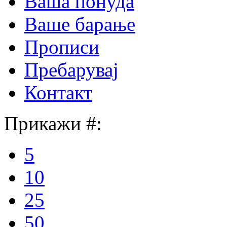
Ваша понуда
Ваше барање
Прописи
Пребарувај
Контакт
Прикажи #:
5
10
25
50