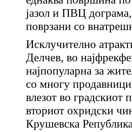
јазол и ПВЦ дограма, 
поврзани со внатреш
Исклучително атракти
Делчев, во најфрекфе
најпопуларна за жите
со многу продавници,
влезот во градскиот п
вториот охридски чин
Крушевска Република