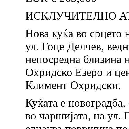
ИСКЛУЧИТЕЛНО А
Нова куќа во срцето 
ул. Гоце Делчев, вед
непосредна близина н
Охридско Езеро и це
Климент Охридски.
Куќата е новоградба, 
во чаршијата, на ул. 
еднаква површина по 