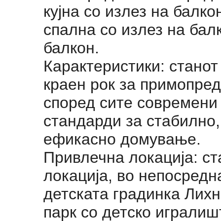
кујна со излез на балко
спална со излез на бал
балкон.
Карактеристики: станот 
краен рок за примопред
според сите современи
стандарди за стабилно,
ефикасно домување.
Привлечна локација: ст
локација, во непосредн
детската градинка Лихн
парк со детско игралиш