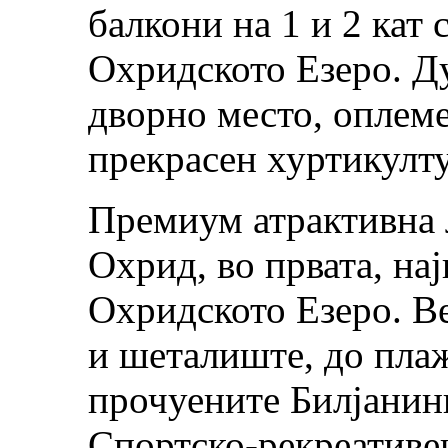
балкони на 1 и 2 кат 
Охридското Езеро. Ду
дворно место, оплеме
прекрасен хуртикулт
Премиум атрактивна 
Охрид, во првата, на
Охридското Езеро. Ве
и шеталиште, до пла
прочуените Билјанин
Спортско-рекреативен