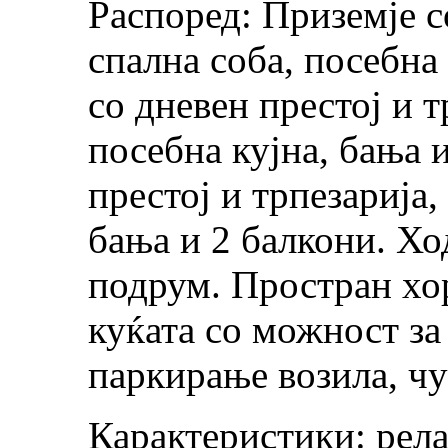
Распоред: Приземје с
спална соба, посебна 
со дневен престој и т
посебна кујна, бања и
престој и трпезарија,
бања и 2 балкони. Х
подрум. Простран хо
куќата со можност за
паркирање возила, чу
Карактеристики: рела