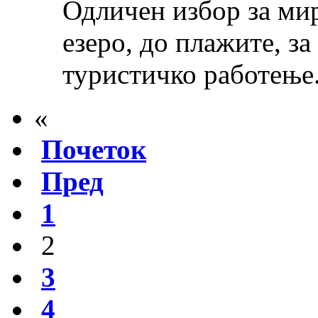
Одличен избор за ми
езеро, до плажите, за
туристичко работење
«
Почеток
Пред
1
2
3
4