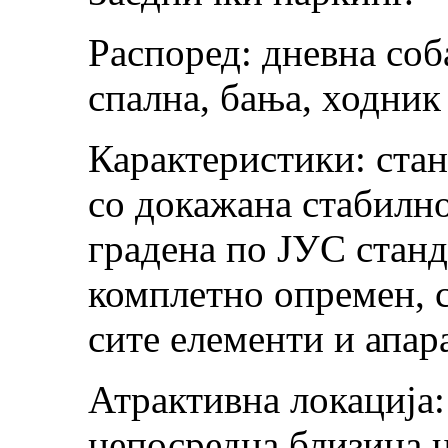
Распоред: дневна соба
спална, бања, ходник
Карактеристики: стано
со докажана стабилно
градена по ЈУС станд
комплетно опремен, с
сите елементи и апар
Атрактивна локација:
непосредна близина 