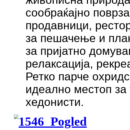
сообраќајно поврза
продавници, рестор
за пешачење и пла
за пријатно домува
релаксација, рекре
Ретко парче охридс
идеално местоп за
хедонисти.