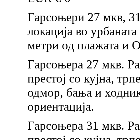
Гарсоњери 27 мкв, 31
локација во урбаната
метри од плажата и 
Гарсоњера 27 мкв. Р
престој со кујна, трп
одмор, бања и ходник
ориентација.
Гарсоњера 31 мкв. Р
престој со кујна, трп