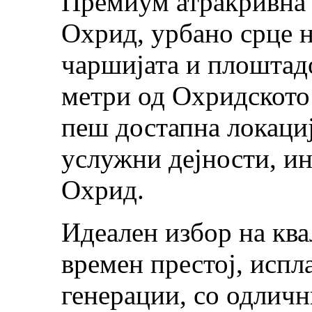
Премиум атракривна 
Охрид, урбано срце н
чаршијата и плоштад
метри од Охридското
пеш достапна локациј
услужни дејности, и
Охрид.
Идеален избор на ква
времен престој, испл
генерации, со одлич