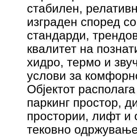
стабилен, релативн
изграден според с
стандарди, трендов
квалитет на познат
хидро, термо и зву
услови за комфорн
Објектот располага
паркинг простор, д
простории, лифт и
тековно одржување