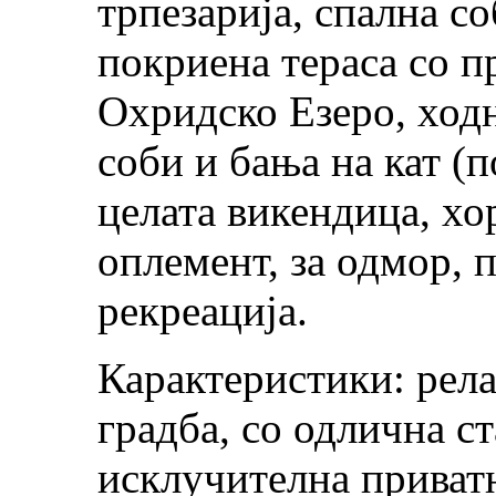
трпезарија, спална со
покриена тераса со п
Охридско Езеро, ход
соби и бања на кат (п
целата викендица, хо
оплемент, за одмор, п
рекреација.
Карактеристики: рела
градба, со одлична ст
исклучителна приватн