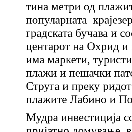
тина метри од плажит
популарната крајезер
градската бучава и с
центарот на Охрид и 
има маркети, туристи
плажи и пешачки пате
Струга и преку ридот
плажите Лабино и По
Мудра инвестиција со
пријатно домување, в