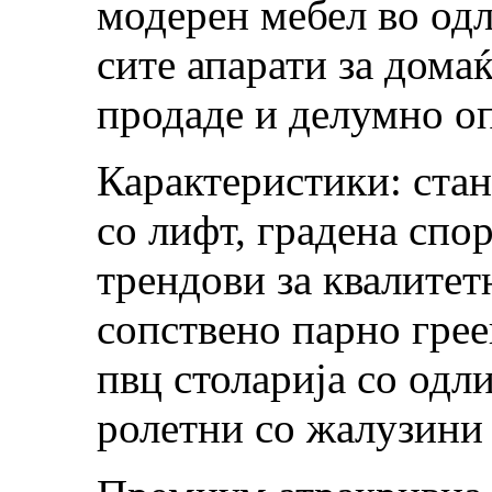
модерен мебел во одл
сите апарати за дома
продаде и делумно о
Карактеристики: стан
со лифт, градена спо
трендови за квалитет
сопствено парно грее
пвц столарија со одл
ролетни со жалузини