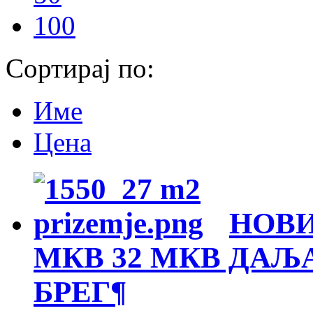
100
Сортирај по:
Име
Цена
НОВИ
МКВ 32 МКВ ДАЉ
БРЕГ
¶