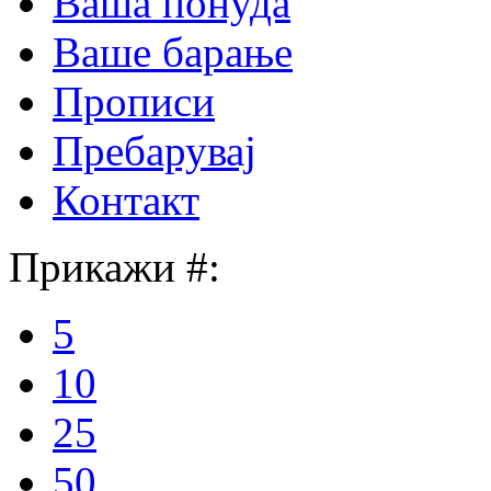
Ваша понуда
Ваше барање
Прописи
Пребарувај
Контакт
Прикажи #:
5
10
25
50