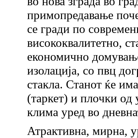
во нова зграда во гра
примопредавање поче
се гради по современ
висококвалитетно, с
економично домување
изолација, со пвц до
стакла. Станот ќе им
(таркет) и плочки од 
клима уред во дневнат
Атрактивна, мирна, у