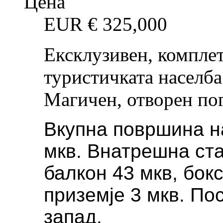
Цена
EUR €
325,000
Ексклузивен, компле
туристичката населба
Магичен, отворен по
Вкупна површина н
мкв. Внатрешна ст
балкон 43 мкв, бок
приземје 3 мкв. Пос
запад.