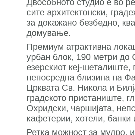
Двособното студио е во ре
сите архитектонски, град
за докажано безбедно, кв
домување.
Премиум атрактивна локац
урбан блок, 190 метри до
езерскиот кеј-шеталиште, 
непосредна близина на Фак
Црквата Св. Никола и Бил
градското пристаниште, г
Охридски, чаршијата, неп
кафетерии, хотели, банки 
Ретка можност за мудро, 