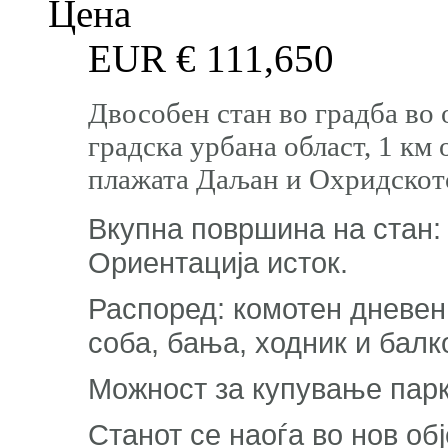
Цена
EUR €
111,650
Двособен стан во градба во 
градска урбана област, 1 км
плажата Даљан и Охридскот
Вкупна површина на стан: 
Ориентација исток.
Распоред: комотен дневен 
соба, бања, ходник и балк
Можност за купување парк
Станот се наоѓа во нов обј