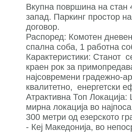
Вкупна површина на стан 
запад. Паркинг простор на
договор.
Распоред: Комотен дневен п
спална соба, 1 работна с
Карактеристики: Станот се
краен рок за примопредава
најсовремени градежно-ар
квалитетно, енергетски 
Атрактивна Топ Локација:
мирна локација во најпоса
300 метри од езерското г
- Кеј Македонија, во непо