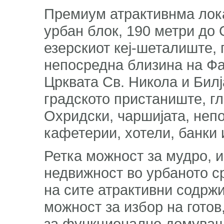
Премиум атрактивнма лока
урбан блок, 190 метри до
езерскиот кеј-шеталиште, 
непосредна близина на Фак
Црквата Св. Никола и Бил
градското пристаниште, г
Охридски, чаршијата, неп
кафетерии, хотели, банки 
Ретка можност за мудро, 
недвижност во урбаното с
на сите атрактивни содрж
можност за избор на готов
за функционално домување