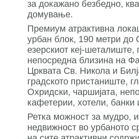
за докажано безбедно, кв
домување.
Премиум атрактивна локац
урбан блок, 190 метри до
езерскиот кеј-шеталиште, 
непосредна близина на Фак
Црквата Св. Никола и Бил
градското пристаниште, г
Охридски, чаршијата, неп
кафетерии, хотели, банки 
Ретка можност за мудро, 
недвижност во урбаното с
на сите атрактивни содрж