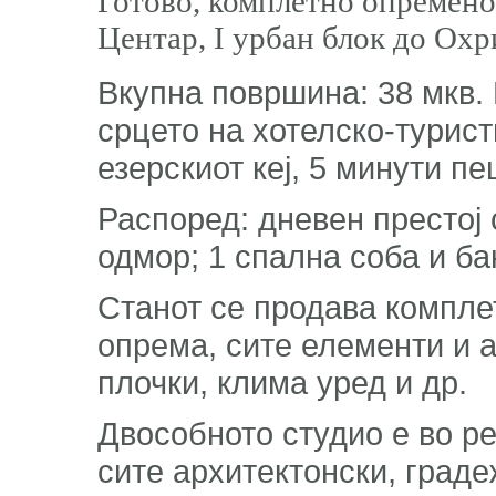
Готово, комплетно опремено
Центар, I урбан блок до Охр
Вкупна површина: 38 мкв. 
срцето на хотелско-турист
езерскиот кеј, 5 минути п
Распоред: дневен престој с
одмор; 1 спална соба и ба
Станот се продава компле
опрема, сите елементи и а
плочки, клима уред и др.
Двособното студио е во ре
сите архитектонски, град