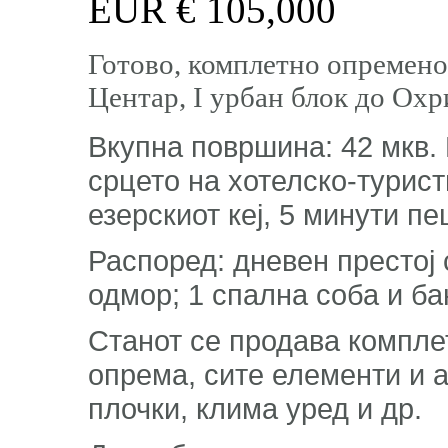
EUR €
105,000
Готово, комплетно опремено
Центар, I урбан блок до Охр
Вкупна површина: 42 мкв. 
срцето на хотелско-турист
езерскиот кеј, 5 минути п
Распоред: дневен престој с
одмор; 1 спална соба и ба
Станот се продава компле
опрема, сите елементи и а
плочки, клима уред и др.