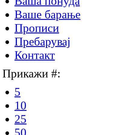
Ваша понуда
Ваше барање
Прописи
Пребарувај
Контакт
Прикажи #:
5
10
25
50