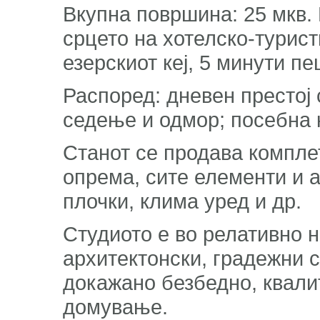
Вкупна површина: 25 мкв. 
срцето на хотелско-турист
езерскиот кеј, 5 минути п
Распоред: дневен престој 
седење и одмор; посебна 
Станот се продава компле
опрема, сите елементи и а
плочки, клима уред и др.
Студиото е во релативно н
архитектонски, градежни 
докажано безбедно, квали
домување.