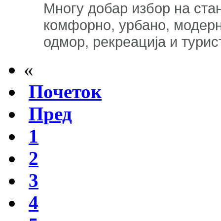
Многу добар избор на стан
комфорно, урбано, модерн
одмор, рекреација и тури
«
Почеток
Пред
1
2
3
4