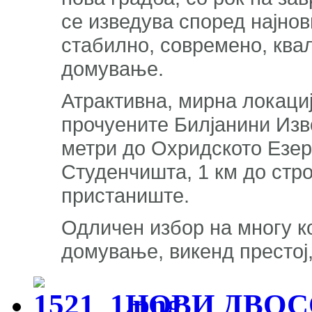
се изведува според најнов
стабилно, современо, ква
домување.
Атрактивна, мирна локациј
прочуените Билјанини Изво
метри до Охридското Езеро
Студенчишта, 1 км до стро
пристаниште.
Одличен избор на многу к
домување, викенд престој
НОВИ ДВОСО