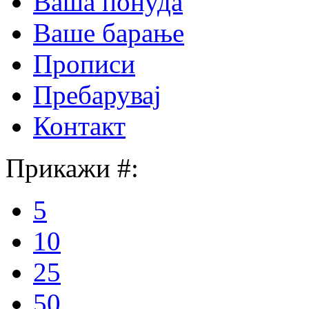
Ваша понуда
Ваше барање
Прописи
Пребарувај
Контакт
Прикажи #:
5
10
25
50