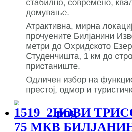
стабилно, современо, ква
домување.
Атрактивна, мирна локациј
прочуените Билјанини Изво
метри до Охридското Езеро
Студенчишта, 1 км до стро
пристаниште.
Одличен избор на функци
престој, одмор и туристич
НОВИ ТРИСО
75 МКВ БИЛЈАНИ