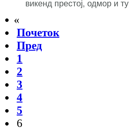
викенд престој, одмор и т
«
Почеток
Пред
1
2
3
4
5
6