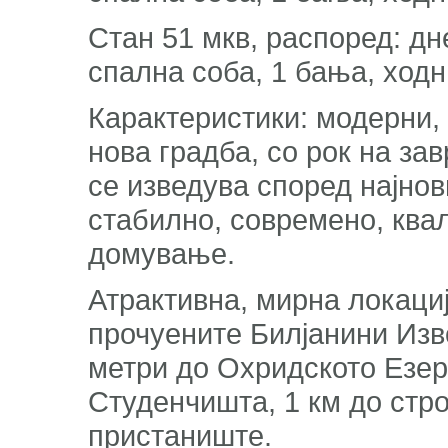
Стан 51 мкв, распоред: дне
спална соба, 1 бања, ходни
Карактеристики: модерни,
нова градба, со рок на за
се изведува според најнов
стабилно, современо, ква
домување.
Атрактивна, мирна локациј
прочуените Билјанини Изво
метри до Охридското Езеро
Студенчишта, 1 км до стро
пристаниште.