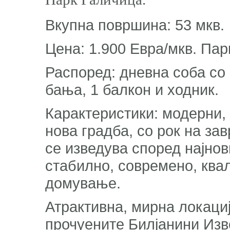
Вкупна површина: 53 мкв.
Цена: 1.900 Евра/мкв. Пар
Распоред: дневна соба со к
бања, 1 балкон и ходник.
Карактеристики: модерни,
нова градба, со рок на за
се изведува според најнов
стабилно, современо, ква
домување.
Атрактивна, мирна локациј
прочуените Билјанини Изво