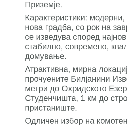
Приземје.
Карактеристики: модерни,
нова градба, со рок на за
се изведува според најнов
стабилно, современо, ква
домување.
Атрактивна, мирна локациј
прочуените Билјанини Изво
метри до Охридското Езеро
Студенчишта, 1 км до стро
пристаниште.
Одличен избор на комотен