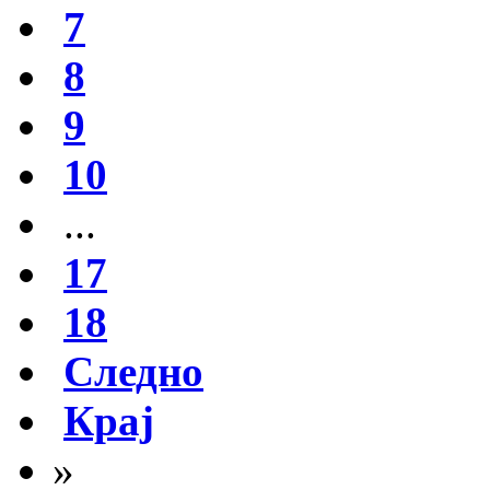
7
8
9
10
...
17
18
Следно
Крај
»