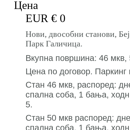
Цена
EUR €
0
Нови, двособни станови, Бе
Парк Галичица.
Вкупна површина: 46 мкв, 
Цена по договор. Паркинг
Стан 46 мкв, распоред: дне
спална соба, 1 бања, ходник
5.
Стан 50 мкв распоред: днев
спална соба, 1 бања, ходник