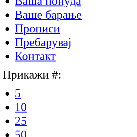
Ваша понуда
Ваше барање
Прописи
Пребарувај
Контакт
Прикажи #:
5
10
25
50