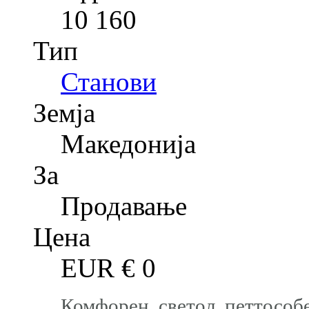
10 160
Тип
Станови
Земја
Македонија
За
Продавање
Цена
EUR €
0
Комфорен, светол, петтособе