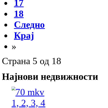
17
18
Следно
Крај
»
Страна 5 од 18
Најнови недвижности