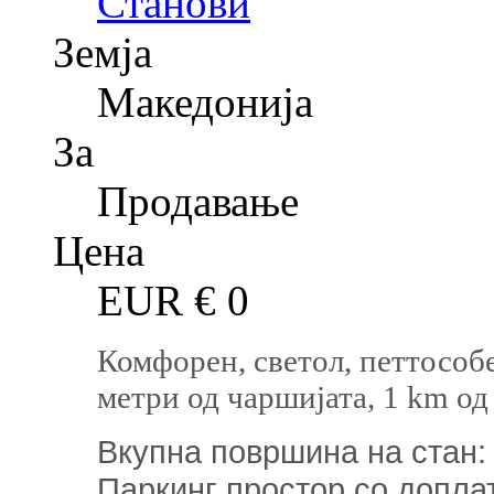
Станови
Земја
Македонија
За
Продавање
Цена
EUR €
0
Комфорен, светол, петтособе
метри од чаршијата, 1 km о
Вкупна површина на стан: 
Паркинг простор со допла