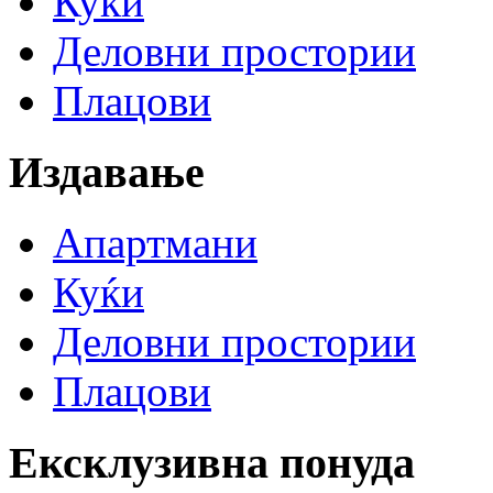
Куќи
Деловни простории
Плацови
Издавање
Апартмани
Куќи
Деловни простории
Плацови
Ексклузивна понуда