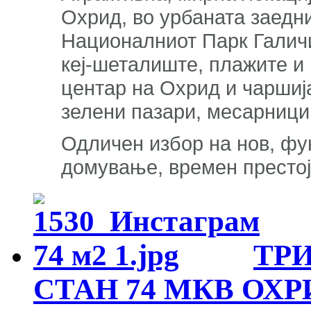
Охрид, во урбаната заедн
Националниот Парк Галичи
кеј-шеталиште, плажите и 
центар на Охрид и чаршија
зелени пазари, месарници,
Одличен избор на нов, фу
домување, времен престој
ТР
СТАН 74 МКВ ОХ