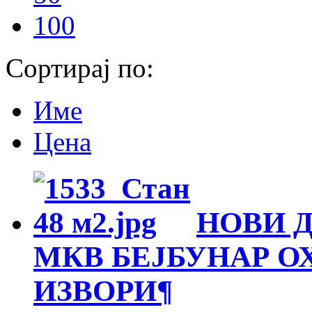
100
Сортирај по:
Име
Цена
НОВИ 
МКВ БЕЈБУНАР О
ИЗВОРИ
¶