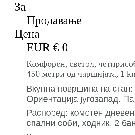
За
Продавање
Цена
EUR €
0
Комфорен, светол, четирисоб
450 метри од чаршијата, 1 
Вкупна површина на стан: 8
Ориентација југозапад. Па
Распоред: комотен дневен п
спални соби, ходник, 2 ба