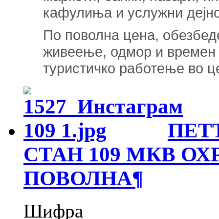
кафулиња и услужни дејно
По поволна цена, обезбед
живеење, одмор и времен 
туристичко работење во ц
ПЕТ
СТАН 109 МКВ ОХ
ПОВОЛНА
¶
Шифра