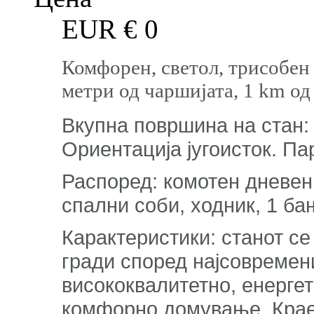
EUR €
0
Комфорен, светол, трисобен 
метри од чаршијата, 1 km о
Вкупна површина на стан: 7
Ориентација југоисток. Па
Распоред: комотен дневен п
спални соби, ходник, 1 ба
Карактеристики: станот се 
гради според најсовремен
висококвалитетно, енерге
комфорно домување. Крае