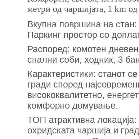
метри од чаршијата, 1 km о
Вкупна површина на стан: 
Паркинг простор со допла
Распоред: комотен дневен п
спални соби, ходник, 3 ба
Карактеристики: станот се 
гради според најсовремен
висококвалитетно, енерге
комфорно домување.
ТОП атрактивна локација: 
охридската чаршија и град