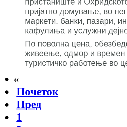
пристаниште и Охридското
пријатно домување, во не
маркети, банки, пазари, и
кафулиња и услужни дејно
По поволна цена, обезбед
живеење, одмор и времен 
туристичко работење во ц
«
Почеток
Пред
1