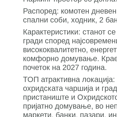
Распоред: комотен дневен п
спални соби, ходник, 2 ба
Карактеристики: станот се 
гради според најсовремен
висококвалитетно, енерге
комфорно домување. Крае
почеток на 2027 година.
ТОП атрактивна локација: 
охридската чаршија и град
пристаниште и Охридското
пријатно домување, во не
маркети, банки, пазари, и