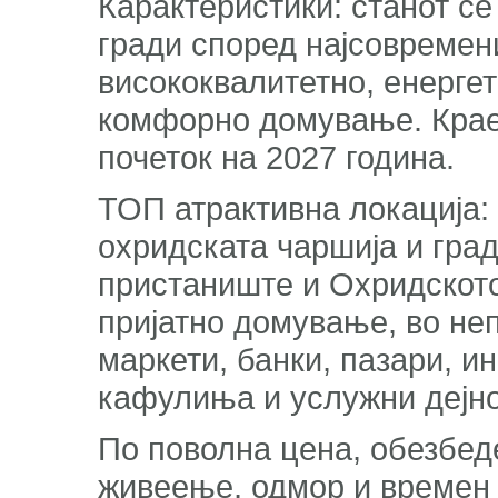
Карактеристики: станот се 
гради според најсовремен
висококвалитетно, енерге
комфорно домување. Крае
почеток на 2027 година.
ТОП атрактивна локација: 
охридската чаршија и град
пристаниште и Охридското
пријатно домување, во не
маркети, банки, пазари, и
кафулиња и услужни дејно
По поволна цена, обезбед
живеење, одмор и времен 