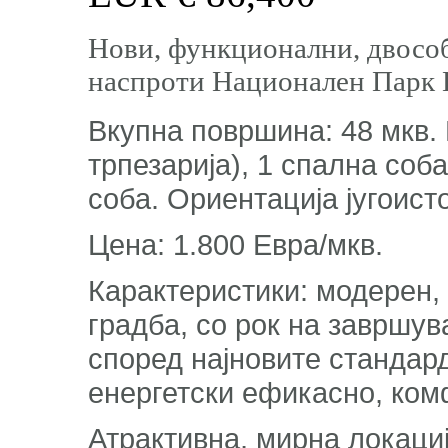
Нови, функционални, двособ
наспроти Национален Парк 
Вкупна површина: 48 мкв. 
трпезарија), 1 спална соб
соба. Ориентација југоист
Цена: 1.800 Евра/мкв.
Карактеристики: модерен,
градба, со рок на завршув
според најновите стандард
енергетски ефикасно, ко
Атрактивна, мирна локациј