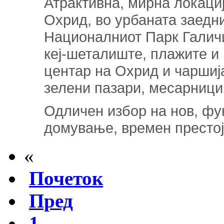
Атрактивна, мирна локациј
Охрид, во урбаната заедн
Националниот Парк Галичи
кеј-шеталиште, плажите и 
центар на Охрид и чаршија
зелени пазари, месарници,
Одличен избор на нов, фу
домување, времен престој
«
Почеток
Пред
1