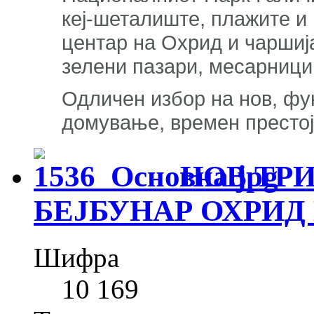
кеј-шеталиште, плажите и 
центар на Охрид и чаршија
зелени пазари, месарници,
Одличен избор на нов, фу
домување, времен престој
НОВ ТРИ
БЕЈБУНАР ОХРИД
Шифра
10 169