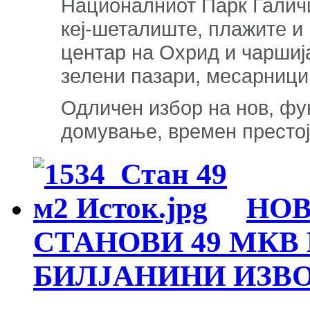
Националниот Парк Галичи
кеј-шеталиште, плажите и 
центар на Охрид и чаршија
зелени пазари, месарници,
Одличен избор на нов, фу
домување, времен престој
НОВ
СТАНОВИ 49 МКВ
БИЛЈАНИНИ ИЗВ