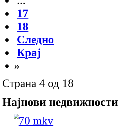
...
17
18
Следно
Крај
»
Страна 4 од 18
Најнови недвижности