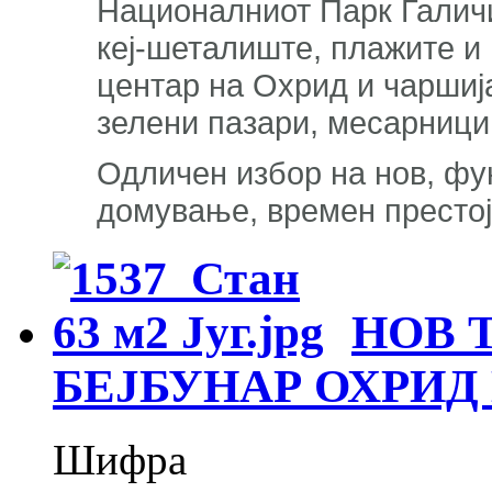
Националниот Парк Галичи
кеј-шеталиште, плажите и 
центар на Охрид и чаршија
зелени пазари, месарници,
Одличен избор на нов, фу
домување, времен престој
НОВ 
БЕЈБУНАР ОХРИД
Шифра