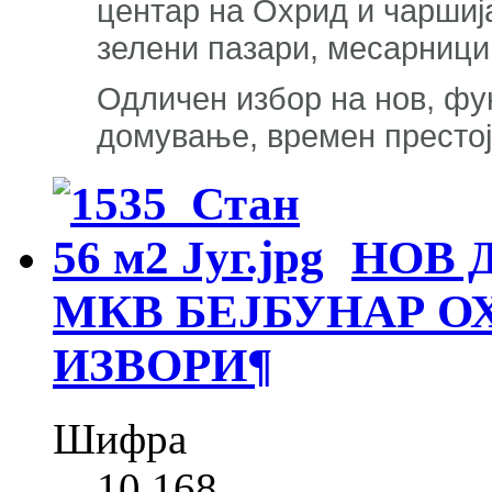
центар на Охрид и чаршија
зелени пазари, месарници,
Одличен избор на нов, фу
домување, времен престој
НОВ 
МКВ БЕЈБУНАР О
ИЗВОРИ
¶
Шифра
10 168