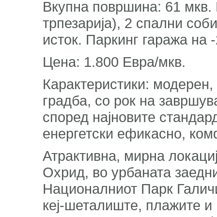
Вкупна површина: 61 мкв. 
трпезарија), 2 спални соб
исток. Паркинг гаража на 
Цена: 1.800 Евра/мкв.
Карактеристики: модерен,
градба, со рок на завршув
според најновите стандард
енергетски ефикасно, ко
Атрактивна, мирна локациј
Охрид, во урбаната заедн
Националниот Парк Галичи
кеј-шеталиште, плажите и 