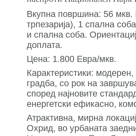
Вкупна површина: 56 мкв. 
трпезарија), 1 спална соб
и спална соба. Ориентација
доплата.
Цена: 1.800 Евра/мкв.
Карактеристики: модерен,
градба, со рок на завршув
според најновите стандард
енергетски ефикасно, ко
Атрактивна, мирна локациј
Охрид, во урбаната заедн