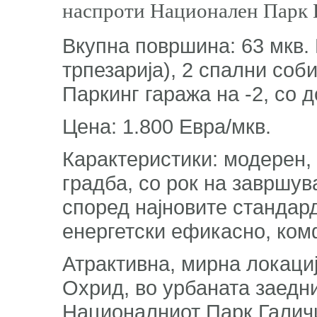
наспроти Национален Парк 
Вкупна површина: 63 мкв. 
трпезарија), 2 спални соби
Паркинг гаража на -2, со 
Цена: 1.800 Евра/мкв.
Карактеристики: модерен,
градба, со рок на завршув
според најновите стандард
енергетски ефикасно, ко
Атрактивна, мирна локациј
Охрид, во урбаната заедн
Националниот Парк Галичи