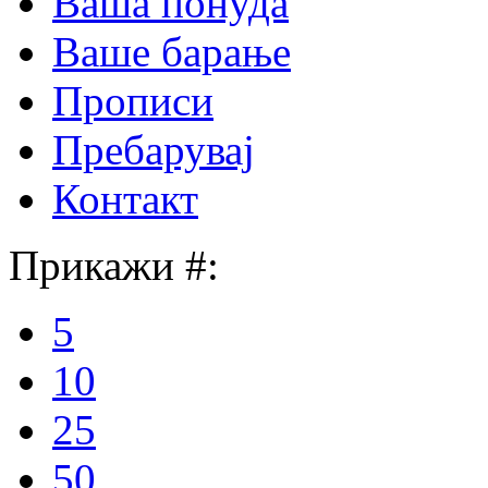
Ваша понуда
Ваше барање
Прописи
Пребарувај
Контакт
Прикажи #:
5
10
25
50